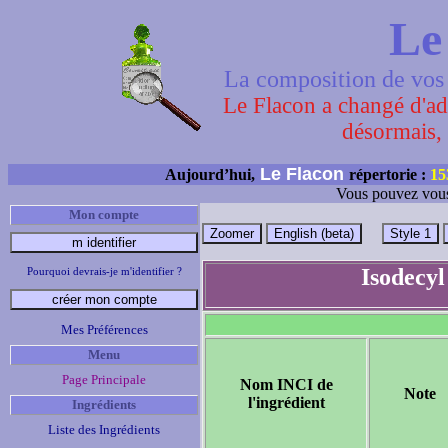
Le
La composition de vos 
Le Flacon a changé d'adr
désormais, 
Le Flacon
Aujourd’hui,
répertorie :
15
Vous pouvez vous
Mon compte
Isodecy
Pourquoi devrais-je m'identifier ?
Mes Préférences
Menu
Page Principale
Nom INCI de
Note
l'ingrédient
Ingrédients
Liste des Ingrédients