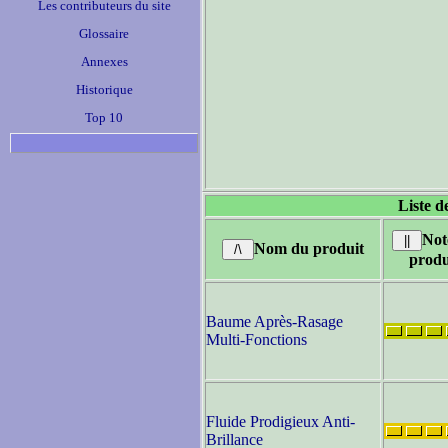
Les contributeurs du site
Glossaire
Annexes
Historique
Top 10
Liste d
Not
Nom du produit
produ
Baume Après-Rasage
Multi-Fonctions
Fluide Prodigieux Anti-
Brillance