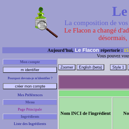
Le
La composition de vos 
Le Flacon a changé d'adr
désormais, 
Le Flacon
Aujourd’hui,
répertorie :
15
Vous pouvez vous
Mon compte
Pourquoi devrais-je m'identifier ?
Mes Préférences
Menu
Page Principale
Nom INCI de l'ingrédient
No
Ingrédients
Liste des Ingrédients