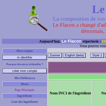
Le
La composition de vos 
Le Flacon a changé d'adr
désormais, 
Le Flacon
Aujourd’hui,
répertorie :
15
Vous pouvez vous
Mon compte
Pourquoi devrais-je m'identifier ?
Mes Préférences
Menu
Page Principale
Nom INCI de l'ingrédient
No
Ingrédients
Liste des Ingrédients