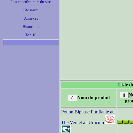
Les contributeurs du site
Glossaire
Annexes
Historique
Top 10
Liste d
N
Nom du produit
pro
Potion Biphase Purifiante au
Thé Vert et à l'Urucum