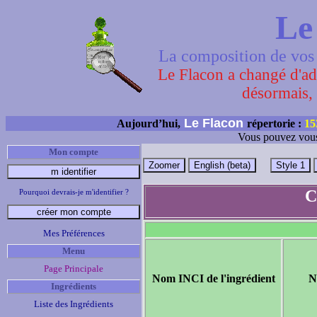
Le
La composition de vos 
Le Flacon a changé d'adr
désormais, 
Le Flacon
Aujourd’hui,
répertorie :
15
Vous pouvez vous
Mon compte
C
Pourquoi devrais-je m'identifier ?
Mes Préférences
Menu
Page Principale
Nom INCI de l'ingrédient
N
Ingrédients
Liste des Ingrédients