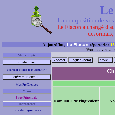
Le
La composition de vos 
Le Flacon a changé d'adr
désormais, 
Le Flacon
Aujourd’hui,
répertorie :
15
Vous pouvez vous
Mon compte
Ch
Pourquoi devrais-je m'identifier ?
Mes Préférences
Menu
Page Principale
Nom INCI de l'ingrédient
No
Ingrédients
Liste des Ingrédients