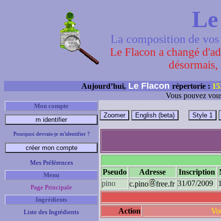
Le
La composition de vos 
Le Flacon a changé d'adr
désormais, 
Le Flacon
Aujourd’hui,
répertorie :
15
Vous pouvez vous
Mon compte
Pourquoi devrais-je m'identifier ?
Mes Préférences
Pseudo
Adresse
Inscription
Menu
pino
31/07/2009
c.pino
free.fr
Page Principale
Ingrédients
Action
Vou
Liste des Ingrédients