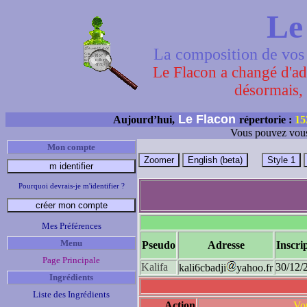
Le
La composition de vos 
Le Flacon a changé d'adr
désormais, 
Le Flacon
Aujourd’hui,
répertorie :
15
Vous pouvez vous
Mon compte
Pourquoi devrais-je m'identifier ?
Mes Préférences
Menu
Pseudo
Adresse
Inscri
Page Principale
Kalifa
30/12/
kali6cbadji
yahoo.fr
Ingrédients
Liste des Ingrédients
Action
Vou