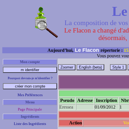
Le
La composition de vos 
Le Flacon a changé d'adr
désormais, 
Le Flacon
Aujourd’hui,
répertorie :
15
Vous pouvez vous
Mon compte
Pourquoi devrais-je m'identifier ?
Mes Préférences
Pseudo
Adresse
Inscription
Nbre
Menu
Eressea
01/09/2012
1
Page Principale
Ingrédients
Action
Vou
Liste des Ingrédients