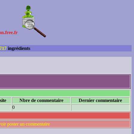
on.free.fr
717
ingrédients
site
Nbre de commentaire
Dernier commentaire
0
voir poster un commentaire