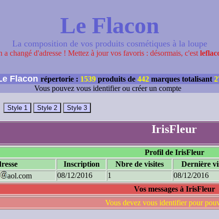
Le Flacon
La composition de vos produits cosmétiques à la loupe
 a changé d'adresse ! Mettez à jour vos favoris : désormais, c'est
leflac
e Flacon
répertorie :
1539
produits de
442
marques totalisant
2
Vous pouvez vous identifier ou créer un compte
IrisFleur
Profil de IrisFleur
resse
Inscription
Nbre de visites
Dernière vi
08/12/2016
1
08/12/2016
aol.com
Vos messages à IrisFleur
Vous devez vous identifier pour pou