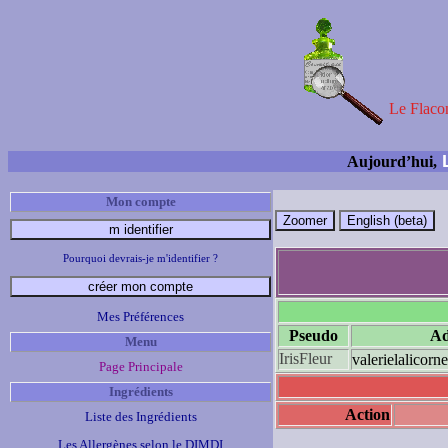
Le Flacon
L
Aujourd’hui,
Mon compte
Pourquoi devrais-je m'identifier ?
Mes Préférences
Pseudo
Ad
Menu
IrisFleur
valerielalicorne
Page Principale
Ingrédients
Action
Liste des Ingrédients
Les Allergènes selon le DIMDI