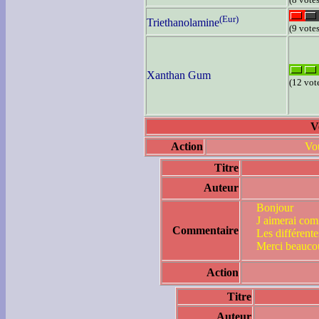
(Eur)
Triethanolamine
(9 votes
Xanthan Gum
(12 vot
V
Action
Vou
Titre
Auteur
Bonjour
J aimerai comm
Commentaire
Les différente
Merci beaucou
Action
Titre
Auteur