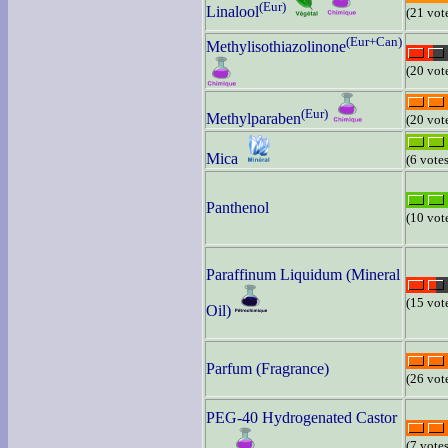
(Eur)
Linalool
(21 vot
(Eur+Can)
Methylisothiazolinone
(20 vot
(Eur)
Methylparaben
(20 vot
Mica
(6 votes
Panthenol
(10 vot
Paraffinum Liquidum (Mineral
(15 vot
Oil)
Parfum (Fragrance)
(26 vot
PEG-40 Hydrogenated Castor
(7 votes