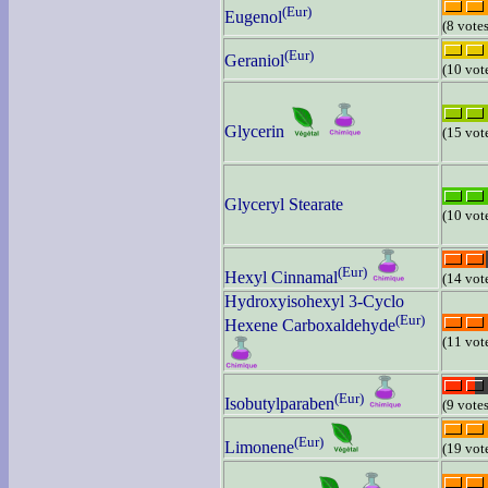
(Eur)
Eugenol
(8 votes
(Eur)
Geraniol
(10 vot
Glycerin
(15 vot
Glyceryl Stearate
(10 vot
(Eur)
Hexyl Cinnamal
(14 vot
Hydroxyisohexyl 3-Cyclo
(Eur)
Hexene Carboxaldehyde
(11 vot
(Eur)
Isobutylparaben
(9 votes
(Eur)
Limonene
(19 vot