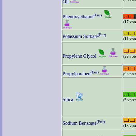
Oil
(Eur)
Phenoxyethanol
(17 vot
(Eur)
Potassium Sorbate
(11 vot
Propylene Glycol
(29 vot
(Eur)
Propylparaben
(9 votes
Silica
(6 votes
(Eur)
Sodium Benzoate
(13 vot