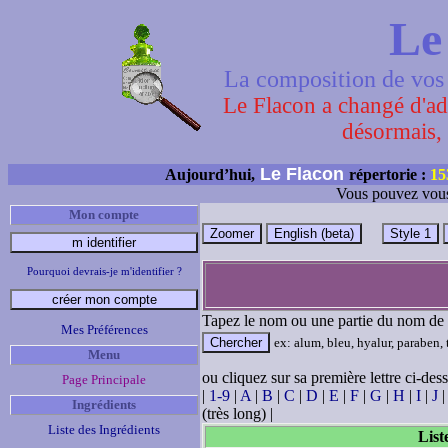
Le
La composition de vos 
Le Flacon a changé d'adr
désormais, 
Le Flacon
Aujourd’hui,
répertorie :
15
Vous pouvez vous
Mon compte
Pourquoi devrais-je m'identifier ?
Tapez le nom ou une partie du nom de 
Mes Préférences
ex: alum, bleu, hyalur, paraben, ti
Menu
ou cliquez sur sa première lettre ci-des
Page Principale
|
1-9
|
A
|
B
|
C
|
D
|
E
|
F
|
G
|
H
|
I
|
J
Ingrédients
(très long) |
Liste des Ingrédients
List