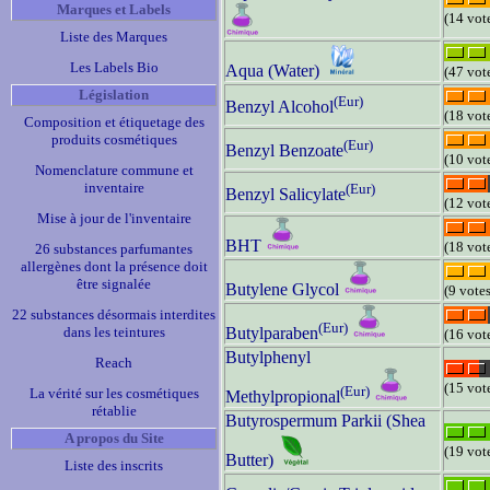
Marques et Labels
(14 vot
Liste des Marques
Les Labels Bio
Aqua (Water)
(47 vot
Législation
(Eur)
Benzyl Alcohol
(18 vot
Composition et étiquetage des
produits cosmétiques
(Eur)
Benzyl Benzoate
(10 vot
Nomenclature commune et
inventaire
(Eur)
Benzyl Salicylate
(12 vot
Mise à jour de l'inventaire
BHT
(18 vot
26 substances parfumantes
allergènes dont la présence doit
être signalée
Butylene Glycol
(9 votes
22 substances désormais interdites
(Eur)
dans les teintures
Butylparaben
(16 vot
Butylphenyl
Reach
(15 vot
(Eur)
La vérité sur les cosmétiques
Methylpropional
rétablie
Butyrospermum Parkii (Shea
A propos du Site
(19 vot
Butter)
Liste des inscrits