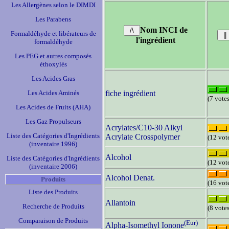
Les Allergènes selon le DIMDI
Les Parabens
Nom INCI de
Formaldéhyde et libérateurs de
l'ingrédient
formaldéhyde
Les PEG et autres composés
éthoxylés
Les Acides Gras
Les Acides Aminés
fiche ingrédient
(7 votes
Les Acides de Fruits (AHA)
Les Gaz Propulseurs
Acrylates/C10-30 Alkyl
Liste des Catégories d'Ingrédients
Acrylate Crosspolymer
(12 vot
(inventaire 1996)
Alcohol
Liste des Catégories d'Ingrédients
(12 vot
(inventaire 2006)
Alcohol Denat.
Produits
(16 vot
Liste des Produits
Allantoin
Recherche de Produits
(8 votes
Comparaison de Produits
(Eur)
Alpha-Isomethyl Ionone