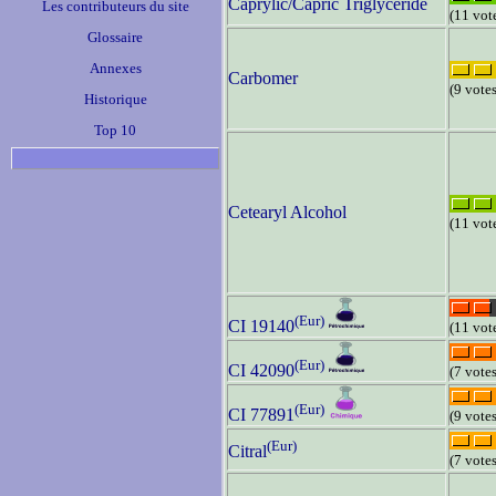
Caprylic/Capric Triglyceride
Les contributeurs du site
(11 vot
Glossaire
Annexes
Carbomer
(9 votes
Historique
Top 10
Cetearyl Alcohol
(11 vot
(Eur)
CI 19140
(11 vot
(Eur)
CI 42090
(7 votes
(Eur)
CI 77891
(9 votes
(Eur)
Citral
(7 votes