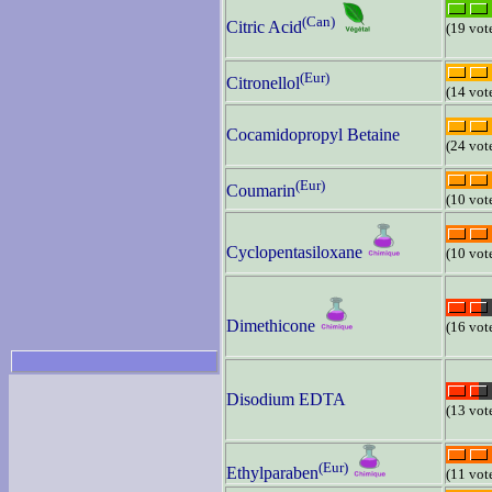
(Can)
Citric Acid
(19 vot
(Eur)
Citronellol
(14 vot
Cocamidopropyl Betaine
(24 vot
(Eur)
Coumarin
(10 vot
Cyclopentasiloxane
(10 vot
Dimethicone
(16 vot
Disodium EDTA
(13 vot
(Eur)
Ethylparaben
(11 vot