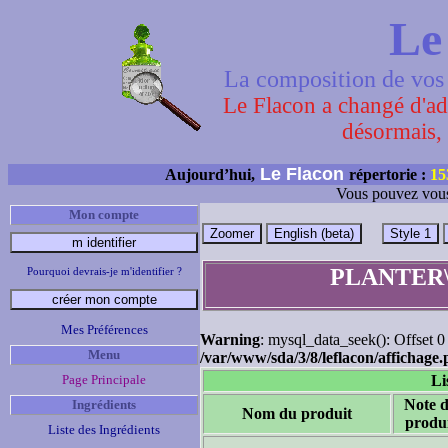
Le
La composition de vos 
Le Flacon a changé d'adr
désormais, 
Le Flacon
Aujourd’hui,
répertorie :
15
Vous pouvez vous
Mon compte
PLANTER\\\\\\\
Pourquoi devrais-je m'identifier ?
Mes Préférences
Warning
: mysql_data_seek(): Offset 0 
Menu
/var/www/sda/3/8/leflacon/affichage
Page Principale
Li
Note 
Ingrédients
Nom du produit
produ
Liste des Ingrédients