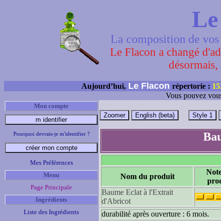
Le
La composition de vos 
Le Flacon a changé d'adr
désormais, 
Le Flacon
Aujourd’hui,
répertorie :
15
Vous pouvez vous
Mon compte
Bau
Pourquoi devrais-je m'identifier ?
Mes Préférences
Not
Menu
Nom du produit
pro
Page Principale
Baume Eclat à l'Extrait
Ingrédients
d'Abricot
Liste des Ingrédients
durabilité après ouverture : 6 mois.