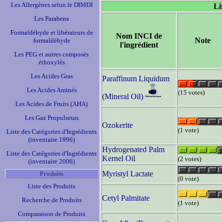
Les Allergènes selon le DIMDI
Li
Les Parabens
Formaldéhyde et libérateurs de
Nom INCI de
Note
formaldéhyde
l'ingrédient
Les PEG et autres composés
éthoxylés
Les Acides Gras
Paraffinum Liquidum
Les Acides Aminés
(15 votes)
(Mineral Oil)
Les Acides de Fruits (AHA)
Les Gaz Propulseurs
Ozokerite
(1 vote)
Liste des Catégories d'Ingrédients
(inventaire 1996)
Hydrogenated Palm
Liste des Catégories d'Ingrédients
Kernel Oil
(2 votes)
(inventaire 2006)
Myristyl Lactate
Produits
(0 vote)
Liste des Produits
Cetyl Palmitate
Recherche de Produits
(1 vote)
Comparaison de Produits