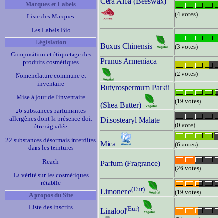
Cera Alba (Beeswax)
Marques et Labels
(4 votes)
Liste des Marques
Les Labels Bio
Législation
Buxus Chinensis
(3 votes)
Composition et étiquetage des
Prunus Armeniaca
produits cosmétiques
(2 votes)
Nomenclature commune et
inventaire
Butyrospermum Parkii
Mise à jour de l'inventaire
(19 votes)
(Shea Butter)
26 substances parfumantes
allergènes dont la présence doit
Diisostearyl Malate
(0 vote)
être signalée
22 substances désormais interdites
Mica
(6 votes)
dans les teintures
Reach
Parfum (Fragrance)
(26 votes)
La vérité sur les cosmétiques
rétablie
(Eur)
Limonene
(19 votes)
A propos du Site
Liste des inscrits
(Eur)
Linalool