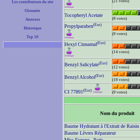
(21 votes)
Les contributeurs du site
Glossaire
Tocopheryl Acetate
(8 votes)
Annexes
(Eur)
Propylparaben
Historique
(9 votes)
Top 10
(Eur)
Hexyl Cinnamal
(14 votes)
(Eur)
Benzyl Salicylate
(12 votes)
(Eur)
Benzyl Alcohol
(18 votes)
(Eur)
CI 77891
(9 votes)
Nom du produit
Baume Hydratant à l'Extrait de Raisin
Baume Lèvres Réparateur
Miss Europe - Paris