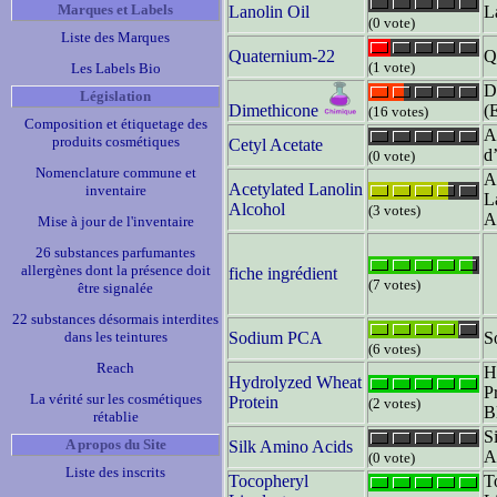
Marques et Labels
Lanolin Oil
L
(0 vote)
Liste des Marques
Quaternium-22
Q
(1 vote)
Les Labels Bio
D
Législation
Dimethicone
(
(16 votes)
Composition et étiquetage des
A
produits cosmétiques
Cetyl Acetate
d
(0 vote)
Nomenclature commune et
A
Acetylated Lanolin
inventaire
L
Alcohol
(3 votes)
A
Mise à jour de l'inventaire
26 substances parfumantes
allergènes dont la présence doit
fiche ingrédient
(7 votes)
être signalée
22 substances désormais interdites
dans les teintures
Sodium PCA
S
(6 votes)
Reach
H
Hydrolyzed Wheat
P
La vérité sur les cosmétiques
Protein
(2 votes)
B
rétablie
S
A propos du Site
Silk Amino Acids
A
(0 vote)
Liste des inscrits
Tocopheryl
T