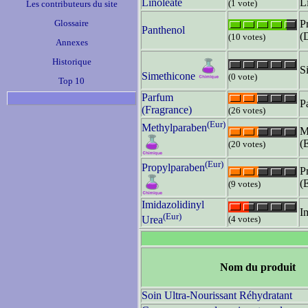
Linoleate
L
(1 vote)
Les contributeurs du site
Glossaire
P
Panthenol
(
(10 votes)
Annexes
Historique
S
Simethicone
(0 vote)
Top 10
Parfum
P
(Fragrance)
(26 votes)
(Eur)
Methylparaben
M
(
(20 votes)
(Eur)
Propylparaben
P
(
(9 votes)
Imidazolidinyl
I
(Eur)
(4 votes)
Urea
Nom du produit
Soin Ultra-Nourissant Réhydratant