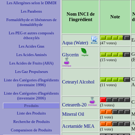
Les Allergènes selon le DIMDI
Les Parabens
Nom INCI de
Note
l'ingrédient
d
Formaldéhyde et libérateurs de
formaldéhyde
Les PEG et autres composés
éthoxylés
E
Aqua (Water)
(47 votes)
Les Acides Gras
G
Glycerin
Les Acides Aminés
(
(15 votes)
Les Acides de Fruits (AHA)
Les Gaz Propulseurs
C
Liste des Catégories d'Ingrédients
Cetearyl Alcohol
A
(inventaire 1996)
(11 votes)
Liste des Catégories d'Ingrédients
(inventaire 2006)
C
Ceteareth-20
(3 votes)
Produits
Liste des Produits
Mineral Oil
M
(1 vote)
Recherche de Produits
A
Acetamide MEA
M
(1 vote)
Comparaison de Produits