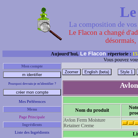
Le
La composition de vos 
Le Flacon a changé d'adr
désormais, 
Le Flacon
Aujourd’hui,
répertorie :
15
Vous pouvez vous
Mon compte
Avlon
Pourquoi devrais-je m'identifier ?
Mes Préférences
Not
Menu
Nom du produit
pro
Page Principale
Avlon Ferm Moisture
Ingrédients
Retainer Creme
Liste des Ingrédients
Li