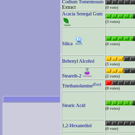
Codium Tomentosum
Extract
(0 vote)
Acacia Senegal Gum
(3 votes)
Silica
(6 votes)
Behenyl Alcohol
(5 votes)
Steareth-2
(2 votes)
(Eur)
Triethanolamine
(9 votes)
Stearic Acid
(8 votes)
1,2-Hexanediol
(0 vote)