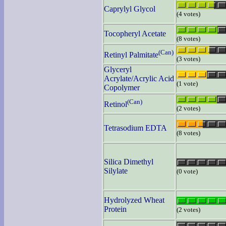
Caprylyl Glycol
(4 votes)
Tocopheryl Acetate
(8 votes)
(Can)
Retinyl Palmitate
(3 votes)
Glyceryl
Acrylate/Acrylic Acid
(1 vote)
Copolymer
(Can)
Retinol
(2 votes)
Tetrasodium EDTA
(8 votes)
Silica Dimethyl
Silylate
(0 vote)
Hydrolyzed Wheat
Protein
(2 votes)