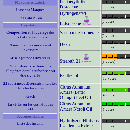
Pentaerythrityl
Marques et Labels
Distearate
(0 vote)
Liste des Marques
Hydrogenated
Les Labels Bio
(0 vote)
Polydecene
Législation
Composition et étiquetage des
Saccharide Isomerate
(0 vote)
produits cosmétiques
Dextrin
Nomenclature commune et
(0 vote)
inventaire
Mise à jour de l'inventaire
Steareth-21
(3 votes)
26 substances parfumantes
allergènes dont la présence doit
Panthenol
être signalée
(10 votes)
22 substances désormais interdites
Citrus Aurantium
dans les teintures
Amara (Bitter
(4 votes)
Reach
Orange)
Peel Oil
Citrus Aurantium
La vérité sur les cosmétiques
Amara Neroli Oil
rétablie
(1 vote)
A propos du Site
Hydrolyzed Hibiscus
Liste des inscrits
Esculentus
Extract
(0 vote)