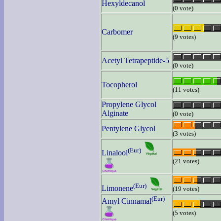
Hexyldecanol
(0 vote)
Carbomer
(9 votes)
Acetyl Tetrapeptide-5
(0 vote)
Tocopherol
(11 votes)
Propylene Glycol
Alginate
(0 vote)
Pentylene Glycol
(3 votes)
(Eur)
Linalool
(21 votes)
(Eur)
Limonene
(19 votes)
(Eur)
Amyl Cinnamal
(5 votes)