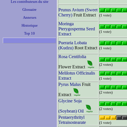
Les contributeurs du site
Glossaire
Prunus Avium (Sweet
Cherry)
Fruit Extract
(1 vote)
Annexes
Moringa
Historique
Pterygosperma Seed
(1 vote)
Top 10
Extract
Pueraria Lobata
(Kudzu)
Root Extract
(1 vote)
Rosa Centifolia
(2 votes)
Flower Extract
Melilotus Officinalis
Extract
(1 vote)
Pyrus Malus
Fruit
(2 votes)
Extract
Glycine Soja
(2 votes)
(Soybean) Oil
Pentaerythrityl
Tetraisostearate
(1 vote)