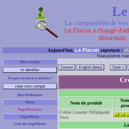
Le
La composition de vos 
Le Flacon a changé d'adr
désormais, 
Le Flacon
Aujourd’hui,
répertorie :
15
Vous pouvez vous
Mon compte
Cr
Pourquoi devrais-je m'identifier ?
Mes Préférences
Not
Menu
Nom du produit
pro
Page Principale
Crème Lissante Défatigante
Ingrédients
Yeux
Liste des Ingrédients
Li