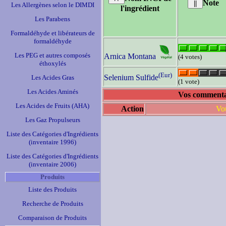
Note
Les Allergènes selon le DIMDI
l'ingrédient
Les Parabens
Formaldéhyde et libérateurs de
formaldéhyde
Les PEG et autres composés
Arnica Montana
(4 votes)
éthoxylés
(Eur)
Selenium Sulfide
Les Acides Gras
(1 vote)
Les Acides Aminés
Vos commentair
Les Acides de Fruits (AHA)
Action
Vou
Les Gaz Propulseurs
Liste des Catégories d'Ingrédients
(inventaire 1996)
Liste des Catégories d'Ingrédients
(inventaire 2006)
Produits
Liste des Produits
Recherche de Produits
Comparaison de Produits