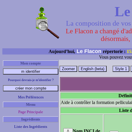
Le
La composition de vos 
Le Flacon a changé d'adr
désormais, 
Le Flacon
Aujourd’hui,
répertorie :
15
Vous pouvez vous
Mon compte
Pourquoi devrais-je m'identifier ?
Définit
Mes Préférences
Aide à contrôler la formation pelliculai
Menu
Liste 
Page Principale
Ingrédients
Liste des Ingrédients
Nom INCI de