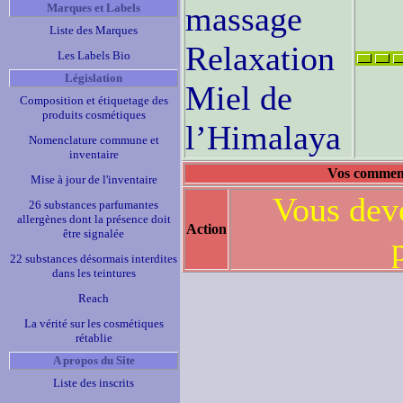
massage
Marques et Labels
Liste des Marques
Relaxation
Les Labels Bio
Législation
Miel de
Composition et étiquetage des
produits cosmétiques
l’Himalaya
Nomenclature commune et
inventaire
Vos comment
Mise à jour de l'inventaire
Vous deve
26 substances parfumantes
allergènes dont la présence doit
Action
être signalée
22 substances désormais interdites
dans les teintures
Reach
La vérité sur les cosmétiques
rétablie
A propos du Site
Liste des inscrits