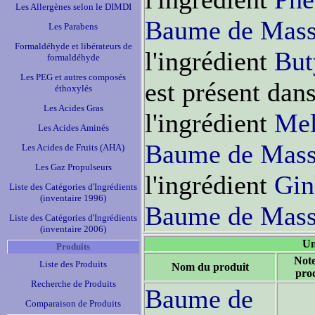
Les Allergènes selon le DIMDI
Baume de Mas
Les Parabens
Formaldéhyde et libérateurs de
l'ingrédient
But
formaldéhyde
Les PEG et autres composés
est présent dan
éthoxylés
Les Acides Gras
l'ingrédient
Mel
Les Acides Aminés
Baume de Mas
Les Acides de Fruits (AHA)
Les Gaz Propulseurs
l'ingrédient
Gin
Liste des Catégories d'Ingrédients
(inventaire 1996)
Baume de Mas
Liste des Catégories d'Ingrédients
(inventaire 2006)
Un
Produits
Not
Liste des Produits
Nom du produit
pro
Recherche de Produits
Baume de
Comparaison de Produits