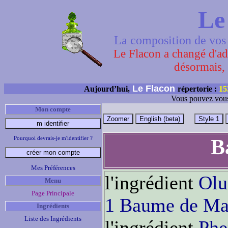
Le
La composition de vos 
Le Flacon a changé d'adr
désormais, 
Le Flacon
Aujourd’hui,
répertorie :
15
Vous pouvez vous
Mon compte
Pourquoi devrais-je m'identifier ?
B
Mes Préférences
l'ingrédient
Olu
Menu
Page Principale
1 Baume de Ma
Ingrédients
Liste des Ingrédients
l'ingrédient
Phe