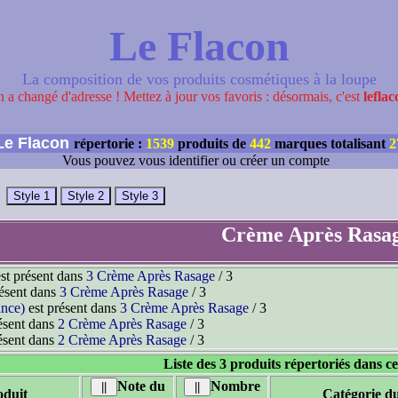
Le Flacon
La composition de vos produits cosmétiques à la loupe
 a changé d'adresse ! Mettez à jour vos favoris : désormais, c'est
leflac
e Flacon
répertorie :
1539
produits de
442
marques totalisant
2
Vous pouvez vous identifier ou créer un compte
Crème Après Rasa
st présent dans
3 Crème Après Rasage
/ 3
résent dans
3 Crème Après Rasage
/ 3
ance)
est présent dans
3 Crème Après Rasage
/ 3
ésent dans
2 Crème Après Rasage
/ 3
ésent dans
2 Crème Après Rasage
/ 3
Liste des 3 produits répertoriés dans ce
Note du
Nombre
duit
Catégorie d