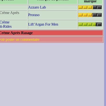
marque
Azzaro Lab
Crème Après
Proraso
Crème
Lift’Argan For Men
i-Rides
s Crème Après Rasage
voir poster un commentaire