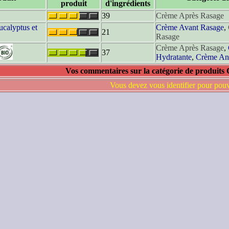
produit
d'ingrédients
39
Crème Après Rasage
calyptus et
Crème Avant Rasage
,
21
Rasage
Crème Après Rasage
,
37
Hydratante
,
Crème Ant
Vos commentaires sur la catégorie de produit
Vous devez vous identifier pour pou