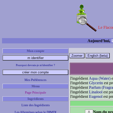
Le Flacon
L
Aujourd’hui,
Mon compte
Pourquoi devrais-je m'identifier ?
l'ingrédient
Aqua (Water)
e
Mes Préférences
l'ingrédient
Glycerin
est p
Menu
l'ingrédient
Parfum (Fragr
l'ingrédient
Linalool
est pr
Page Principale
l'ingrédient
Eugenol
est pr
Ingrédients
Liste des Ingrédients
Nom du pro
Les Allergènes selon le DIMDI