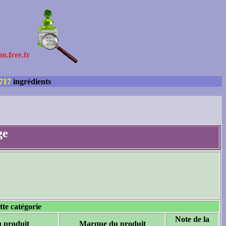
on.free.fr
717
ingrédients
ge
tte catégorie
Note de la
u produit
Marque du produit