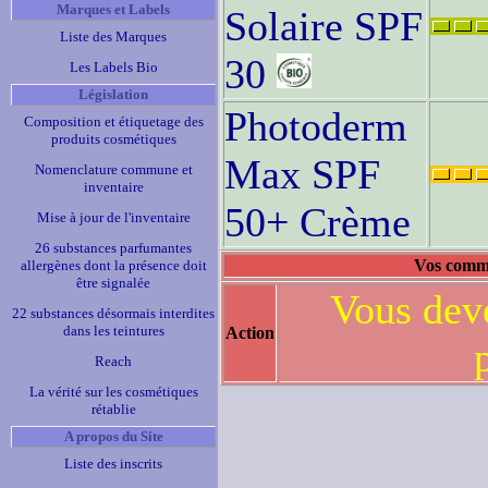
Marques et Labels
Solaire SPF
Liste des Marques
30
Les Labels Bio
Législation
Photoderm
Composition et étiquetage des
produits cosmétiques
Max SPF
Nomenclature commune et
inventaire
50+ Crème
Mise à jour de l'inventaire
26 substances parfumantes
Vos comme
allergènes dont la présence doit
être signalée
Vous deve
22 substances désormais interdites
dans les teintures
Action
Reach
La vérité sur les cosmétiques
rétablie
A propos du Site
Liste des inscrits