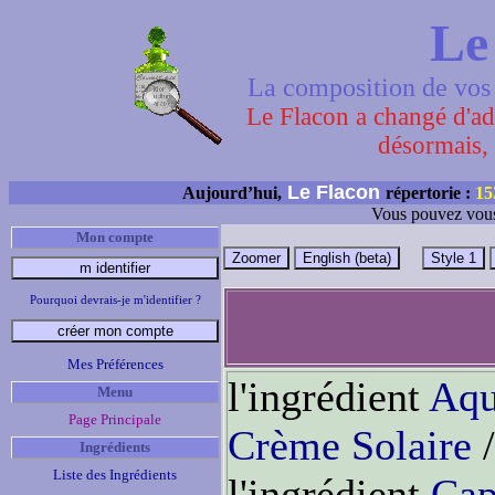
Le
La composition de vos 
Le Flacon a changé d'adr
désormais, 
Le Flacon
Aujourd’hui,
répertorie :
15
Vous pouvez vous
Mon compte
Pourquoi devrais-je m'identifier ?
Mes Préférences
l'ingrédient
Aqu
Menu
Page Principale
Crème Solaire
/
Ingrédients
Liste des Ingrédients
l'ingrédient
Cap