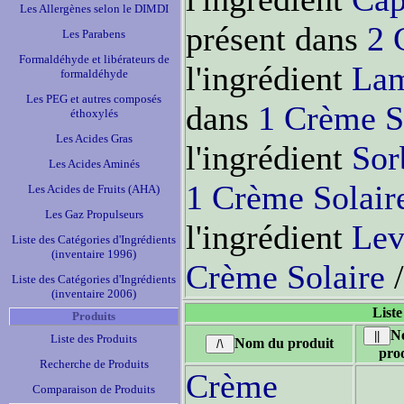
Les Allergènes selon le DIMDI
présent dans
2 
Les Parabens
Formaldéhyde et libérateurs de
l'ingrédient
Lam
formaldéhyde
Les PEG et autres composés
dans
1 Crème S
éthoxylés
Les Acides Gras
l'ingrédient
Sor
Les Acides Aminés
1 Crème Solair
Les Acides de Fruits (AHA)
Les Gaz Propulseurs
l'ingrédient
Lev
Liste des Catégories d'Ingrédients
(inventaire 1996)
Crème Solaire
/
Liste des Catégories d'Ingrédients
(inventaire 2006)
Liste
Produits
N
Liste des Produits
Nom du produit
pro
Recherche de Produits
Crème
Comparaison de Produits