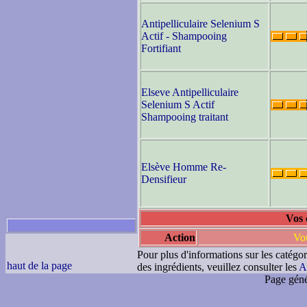
Antipelliculaire Selenium S
Actif - Shampooing
Fortifiant
Elseve Antipelliculaire
Selenium S Actif
Shampooing traitant
Elsève Homme Re-
Densifieur
Vos 
Action
Vou
Pour plus d'informations sur les catégor
haut de la page
des ingrédients, veuillez consulter les
A
Page géné