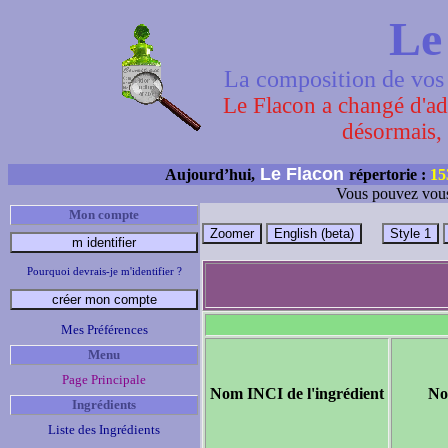
Le
La composition de vos 
Le Flacon a changé d'adr
désormais, 
Le Flacon
Aujourd’hui,
répertorie :
15
Vous pouvez vous
Mon compte
Pourquoi devrais-je m'identifier ?
Mes Préférences
Menu
Page Principale
Nom INCI de l'ingrédient
No
Ingrédients
Liste des Ingrédients