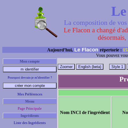
Le
La composition de vos 
Le Flacon a changé d'adr
désormais, 
Le Flacon
Aujourd’hui,
répertorie :
15
Vous pouvez vous
Mon compte
Pr
Pourquoi devrais-je m'identifier ?
Mes Préférences
Menu
Page Principale
Nom INCI de l'ingrédient
No
Ingrédients
Liste des Ingrédients