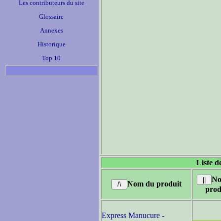
Les contributeurs du site
Glossaire
Annexes
Historique
Top 10
Liste d
No
Nom du produit
prod
Express Manucure -