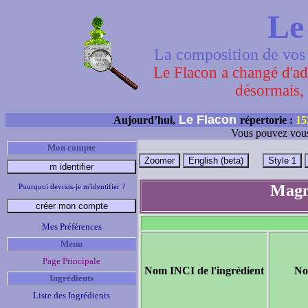
Le
La composition de vos 
Le Flacon a changé d'adr
désormais, 
Le Flacon
Aujourd’hui,
répertorie :
15
Vous pouvez vous
Mon compte
Magn
Pourquoi devrais-je m'identifier ?
Mes Préférences
Menu
Page Principale
Nom INCI de l'ingrédient
No
Ingrédients
Liste des Ingrédients