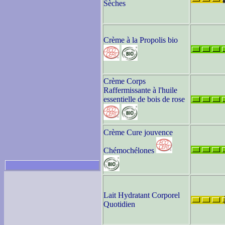
Sèches
Crème à la Propolis bio
Crème Corps
Raffermissante à l'huile
essentielle de bois de rose
Crème Cure jouvence
Chémochélones
Lait Hydratant Corporel
Quotidien