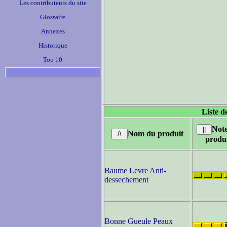
Les contributeurs du site
Glossaire
Annexes
Historique
Top 10
Liste d
Not
Nom du produit
produ
Baume Levre Anti-
dessechement
Bonne Gueule Peaux