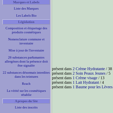
Marques et Labels
Liste des Marques
Les Labels Bio
Législation
Composition et étiquetage des
produits cosmétiques
Nomenclature commune et
inventaire
Mise à jour de l'inventaire
26 substances parfumantes
allergènes dont la présence doit
être signalée
présent dans
2 Crème Hydratante
/ 38
22 substances désormais interdites
présent dans
2 Soin Peaux Jeunes
/ 5
dans les teintures
présent dans
1 Crème visage
/ 13
présent dans
1 Lait Hydratant
/ 4
Reach
présent dans
1 Baume pour les Lèvres
La vérité sur les cosmétiques
rétablie
A propos du Site
Liste des inscrits