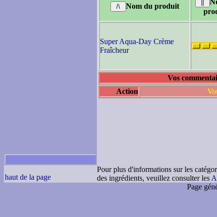
N
Nom du produit
pro
Super Aqua-Day Crème
Fraîcheur
Vos commentair
Action
Vou
Pour plus d'informations sur les catégor
haut de la page
des ingrédients, veuillez consulter les
A
Page géné