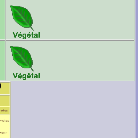
votes
 votes
 vote