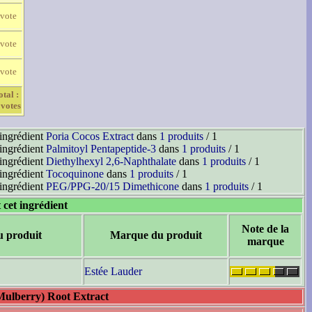
 vote
 vote
 vote
otal :
 votes
'ingrédient
Poria Cocos Extract
dans
1 produits
/ 1
'ingrédient
Palmitoyl Pentapeptide-3
dans
1 produits
/ 1
'ingrédient
Diethylhexyl 2,6-Naphthalate
dans
1 produits
/ 1
'ingrédient
Tocoquinone
dans
1 produits
/ 1
'ingrédient
PEG/PPG-20/15 Dimethicone
dans
1 produits
/ 1
 cet ingrédient
Note de la
u produit
Marque du produit
marque
Estée Lauder
Mulberry) Root Extract