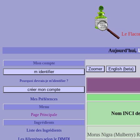
Le Flacon
L
Aujourd’hui,
Mon compte
Pourquoi devrais-je m'identifier ?
Mes Préférences
Menu
Nom INCI de 
Page Principale
Ingrédients
Liste des Ingrédients
Morus Nigra (Mulberry) R
Les Allergènes selon le DIMDI