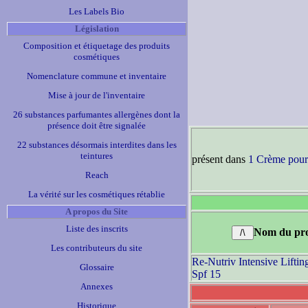
Les Labels Bio
Législation
Composition et étiquetage des produits
cosmétiques
Nomenclature commune et inventaire
Mise à jour de l'inventaire
26 substances parfumantes allergènes dont la
présence doit être signalée
22 substances désormais interdites dans les
teintures
présent dans
1 Crème pour
Reach
La vérité sur les cosmétiques rétablie
A propos du Site
Liste des inscrits
Nom du pro
Les contributeurs du site
Re-Nutriv Intensive Lift
Glossaire
Spf 15
Annexes
Historique