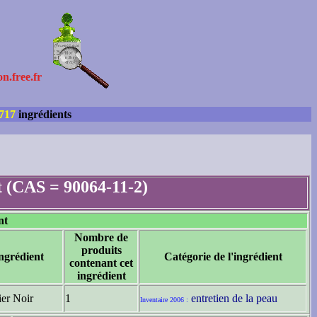
on.free.fr
717
ingrédients
 (CAS = 90064-11-2)
nt
Nombre de
produits
ngrédient
Catégorie de l'ingrédient
contenant cet
ingrédient
ier Noir
1
entretien de la peau
Inventaire 2006 :