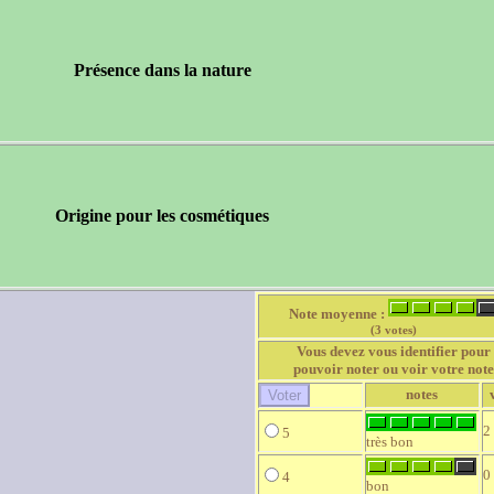
Présence dans la nature
Origine pour les cosmétiques
Note moyenne :
(3 votes)
Vous devez vous identifier pour
pouvoir noter ou voir votre note
notes
2
5
très bon
0
4
bon