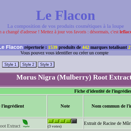
Le Flacon
La composition de vos produits cosmétiques à la loupe
 a changé d'adresse ! Mettez à jour vos favoris : désormais, c'est
leflac
e Flacon
répertorie :
1539
produits de
442
marques totalisant
2
Vous pouvez vous identifier ou créer un compte
Morus Nigra (Mulberry) Root Extract
Fiche d'identité de l'ingrédie
l'ingrédient
Note
Nom commun de l'i
Extrait de Racine de Mûr
oot Extract
(3 votes)