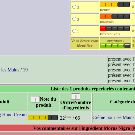
0
3
neutre
1
2
mauvais
0
1
très mauvais
moyenne :
Vous devez vous
t
identifier
3
présent avec l
présent avec l
 les Mains
/ 19
présent avec l
présent avec l
présent avec l
Liste des 1 produits répertoriés contenant
Note du
duit
Catégorie d
Ordre/Nombre
produit
d'ingrédients
ing Hand Cream
ème
Crème pour les Mains
22
/ 66
Vos commentaires sur l'ingrédient Morus Nigra (