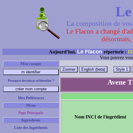
Le
La composition de vos 
Le Flacon a changé d'adr
désormais, 
Le Flacon
Aujourd’hui,
répertorie :
15
Vous pouvez vous
Mon compte
Avene T
Pourquoi devrais-je m'identifier ?
Mes Préférences
Menu
Page Principale
Nom INCI de l'ingrédient
Ingrédients
Liste des Ingrédients