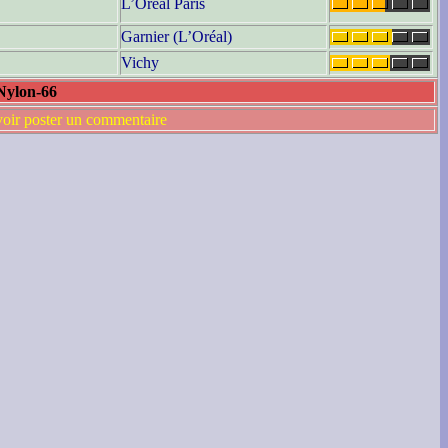
L’Oréal Paris
Garnier (L’Oréal)
Vichy
 Nylon-66
voir poster un commentaire