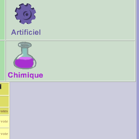
votes
 vote
 vote