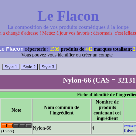
Le Flacon
La composition de vos produits cosmétiques à la loupe
 a changé d'adresse ! Mettez à jour vos favoris : désormais, c'est
leflac
e Flacon
répertorie :
1539
produits de
442
marques totalisant
2
Vous pouvez vous identifier ou créer un compte
Nylon-66 (CAS = 32131
Fiche d'identité de l'ingrédie
Nombre de
Nom commun de
produits
Note
l'ingrédient
contenant cet
ingrédient
Inventaire
Nylon-66
4
foiso
(1 vote)