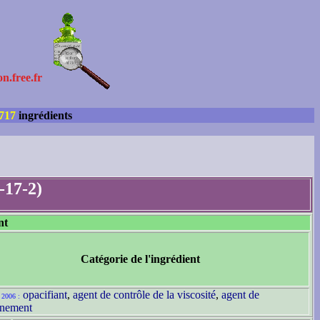
on.free.fr
717
ingrédients
-17-2)
nt
Catégorie de l'ingrédient
opacifiant
,
agent de contrôle de la viscosité
,
agent de
 2006 :
nnement