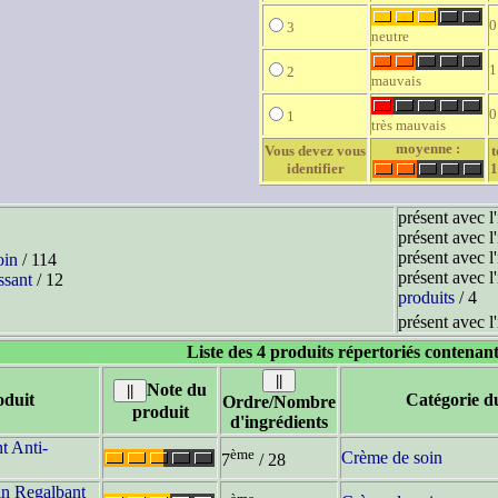
0
3
neutre
1
2
mauvais
0
1
très mauvais
moyenne :
Vous devez vous
t
identifier
1
présent avec l
présent avec l
présent avec l
oin
/ 114
présent avec l
ssant
/ 12
produits
/ 4
présent avec l
Liste des 4 produits répertoriés contenant
Note du
duit
Catégorie d
Ordre/Nombre
produit
d'ingrédients
t Anti-
ème
Crème de soin
7
/ 28
n Regalbant