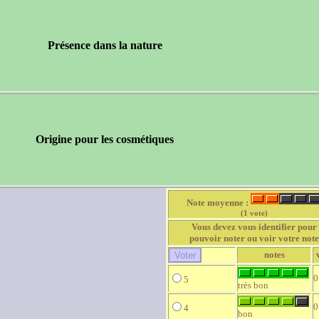
Présence dans la nature
Origine pour les cosmétiques
Note moyenne :
(1 vote)
Vous devez vous identifier pour
pouvoir noter ou voir votre note
notes
0
5
très bon
0
4
bon