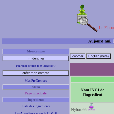
Le Flacon
L
Aujourd’hui,
Mon compte
Pourquoi devrais-je m'identifier ?
Mes Préférences
Menu
Nom INCI de
Page Principale
l'ingrédient
Ingrédients
Liste des Ingrédients
Nylon-66
Les Allergènes selon le DIMDI