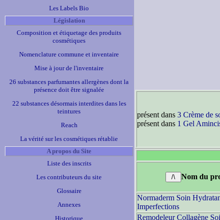
Les Labels Bio
Législation
Composition et étiquetage des produits
cosmétiques
Nomenclature commune et inventaire
Mise à jour de l'inventaire
26 substances parfumantes allergènes dont la
présence doit être signalée
22 substances désormais interdites dans les
teintures
présent dans
3 Crème de s
présent dans
1 Gel Aminci
Reach
La vérité sur les cosmétiques rétablie
A propos du Site
Liste des inscrits
Nom du pro
Les contributeurs du site
Glossaire
Normaderm Soin Hydratan
Annexes
Imperfections
Remodeleur Collagène Soi
Historique