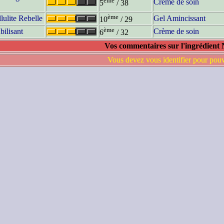
ème
Crème de soin
5
/ 38
ème
ulite Rebelle
Gel Amincissant
10
/ 29
ème
bilisant
Crème de soin
6
/ 32
Vos commentaires sur l'ingrédient
Vous devez vous identifier pour pou