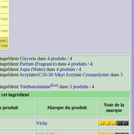
 vote
 vote
 vote
otal :
 vote
'ingrédient
Glycerin
dans
4 produits
/ 4
'ingrédient
Parfum (Fragrance)
dans
4 produits
/ 4
'ingrédient
Aqua (Water)
dans
4 produits
/ 4
'ingrédient
Acrylates/C10-30 Alkyl Acrylate Crosspolymer
dans
3
(Eur)
'ingrédient
Triethanolamine
dans
3 produits
/ 4
 cet ingrédient
Note de la
u produit
Marque du produit
marque
Vichy