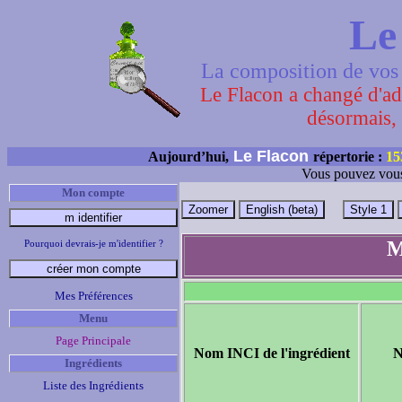
Le
La composition de vos 
Le Flacon a changé d'adr
désormais, 
Le Flacon
Aujourd’hui,
répertorie :
15
Vous pouvez vous
Mon compte
M
Pourquoi devrais-je m'identifier ?
Mes Préférences
Menu
Page Principale
Nom INCI de l'ingrédient
N
Ingrédients
Liste des Ingrédients