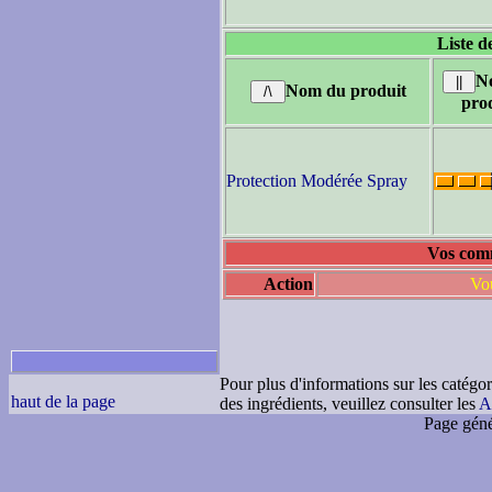
Liste d
N
Nom du produit
pro
Protection Modérée Spray
Vos comm
Action
Vou
Pour plus d'informations sur les catégor
haut de la page
des ingrédients, veuillez consulter les
A
Page géné