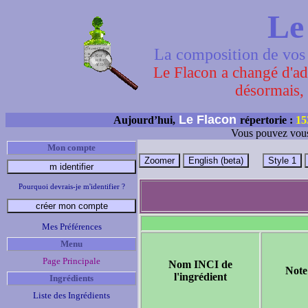
Le
La composition de vos 
Le Flacon a changé d'adr
désormais, 
Le Flacon
Aujourd’hui,
répertorie :
15
Vous pouvez vous
Mon compte
Pourquoi devrais-je m'identifier ?
Mes Préférences
Menu
Page Principale
Nom INCI de
Note
l'ingrédient
Ingrédients
Liste des Ingrédients