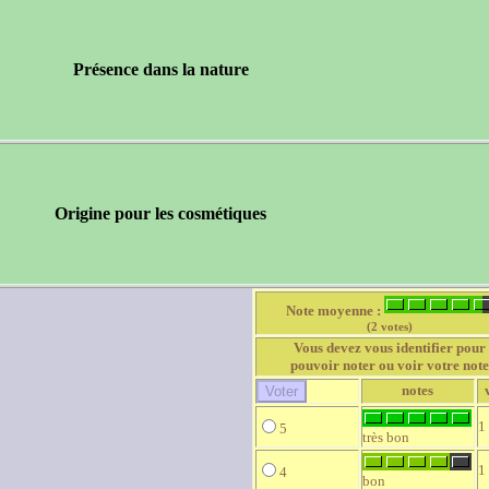
Présence dans la nature
Origine pour les cosmétiques
Note moyenne :
(2 votes)
Vous devez vous identifier pour
pouvoir noter ou voir votre note
notes
1
5
très bon
1
4
bon