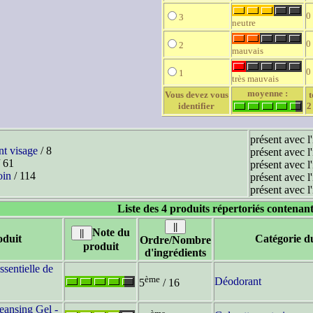
0
3
neutre
0
2
mauvais
0
1
très mauvais
moyenne :
Vous devez vous
t
identifier
2
présent avec l
nt visage
/ 8
présent avec l
 61
présent avec l
oin
/ 114
présent avec l
présent avec l
Liste des 4 produits répertoriés contenant
Note du
duit
Catégorie d
Ordre/Nombre
produit
d'ingrédients
ssentielle de
ème
Déodorant
5
/ 16
ansing Gel -