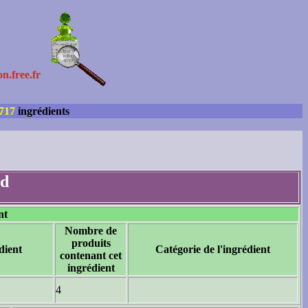
on.free.fr
717
ingrédients
ed
nt
Nombre de
produits
dient
Catégorie de l'ingrédient
contenant cet
ingrédient
4