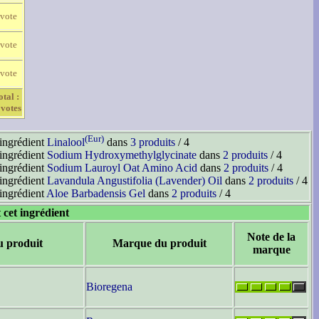
 vote
 vote
 vote
otal :
 votes
(Eur)
'ingrédient
Linalool
dans
3 produits
/ 4
'ingrédient
Sodium Hydroxymethylglycinate
dans
2 produits
/ 4
'ingrédient
Sodium Lauroyl Oat Amino Acid
dans
2 produits
/ 4
'ingrédient
Lavandula Angustifolia (Lavender) Oil
dans
2 produits
/ 4
'ingrédient
Aloe Barbadensis Gel
dans
2 produits
/ 4
 cet ingrédient
Note de la
u produit
Marque du produit
marque
Bioregena