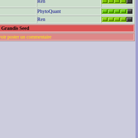
Ren
PhytoQuant
Ren
s Grandis Seed
voir poster un commentaire