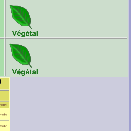
votes
 vote
 vote