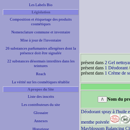
Les Labels Bio
Législation
Composition et étiquetage des produits
cosmétiques
Nomenclature commune et inventaire
Mise à jour de l'inventaire
26 substances parfumantes allergènes dont la
présence doit être signalée
22 substances désormais interdites dans les
présent dans
2 Gel nettoya
teintures
présent dans
1 Déodorant
/
présent dans
1 Crème de s
Reach
La vérité sur les cosmétiques rétablie
A propos du Site
Liste des inscrits
Nom du pro
Les contributeurs du site
Déodorant spray à l'huile e
Glossaire
Annexes
menthe poivrée
Mayblossom Balancing Cle
Historique