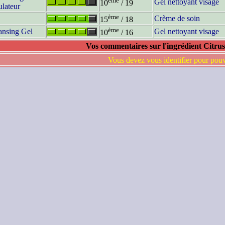
ème
Gel nettoyant visage
10
/ 19
lateur
ème
Crème de soin
15
/ 18
ème
ansing Gel
Gel nettoyant visage
10
/ 16
Vos commentaires sur l'ingrédient Citru
Vous devez vous identifier pour pou