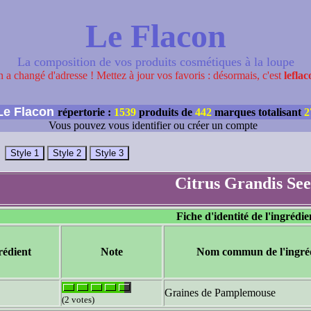
Le Flacon
La composition de vos produits cosmétiques à la loupe
 a changé d'adresse ! Mettez à jour vos favoris : désormais, c'est
leflac
e Flacon
répertorie :
1539
produits de
442
marques totalisant
2
Vous pouvez vous identifier ou créer un compte
Citrus Grandis Se
Fiche d'identité de l'ingrédie
rédient
Note
Nom commun de l'ingré
Graines de Pamplemouse
(2 votes)