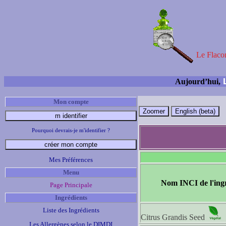
Le Flacon
L
Aujourd’hui,
Mon compte
Pourquoi devrais-je m'identifier ?
Mes Préférences
Menu
Nom INCI de l'ing
Page Principale
Ingrédients
Liste des Ingrédients
Citrus Grandis Seed
Les Allergènes selon le DIMDI