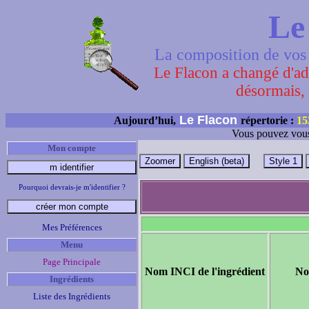
Le
La composition de vos 
Le Flacon a changé d'adr
désormais, 
Le Flacon
Aujourd’hui,
répertorie :
15
Vous pouvez vous
Mon compte
Pourquoi devrais-je m'identifier ?
Mes Préférences
Menu
Page Principale
Nom INCI de l'ingrédient
No
Ingrédients
Liste des Ingrédients