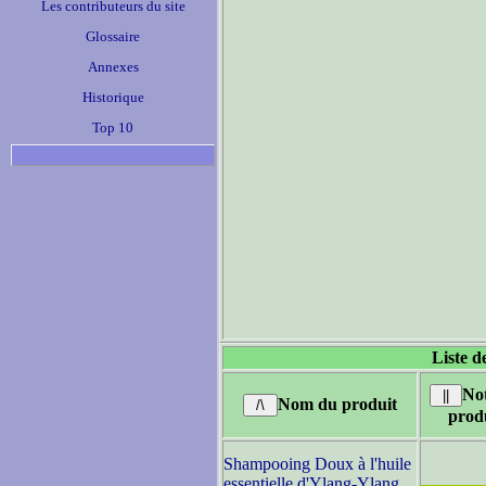
Les contributeurs du site
Glossaire
Annexes
Historique
Top 10
Liste d
No
Nom du produit
prod
Shampooing Doux à l'huile
essentielle d'Ylang-Ylang