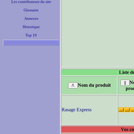
Les contributeurs du site
Glossaire
Annexes
Historique
Top 10
Liste d
N
Nom du produit
pro
Rasage Express
Vos co