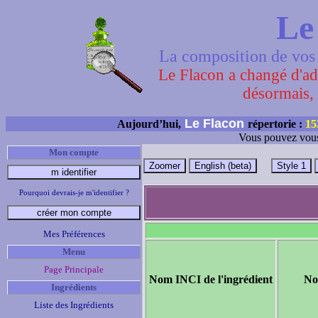
Le
La composition de vos 
Le Flacon a changé d'adr
désormais, 
Le Flacon
Aujourd’hui,
répertorie :
15
Vous pouvez vous
Mon compte
Pourquoi devrais-je m'identifier ?
Mes Préférences
Menu
Page Principale
Nom INCI de l'ingrédient
No
Ingrédients
Liste des Ingrédients