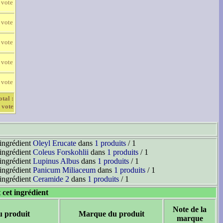
 vote
 vote
 vote
 vote
 vote
otal :
 vote
'ingrédient
Oleyl Erucate
dans
1 produits
/ 1
'ingrédient
Coleus Forskohlii
dans
1 produits
/ 1
'ingrédient
Lupinus Albus
dans
1 produits
/ 1
'ingrédient
Panicum Miliaceum
dans
1 produits
/ 1
'ingrédient
Ceramide 2
dans
1 produits
/ 1
 cet ingrédient
Note de la
u produit
Marque du produit
marque