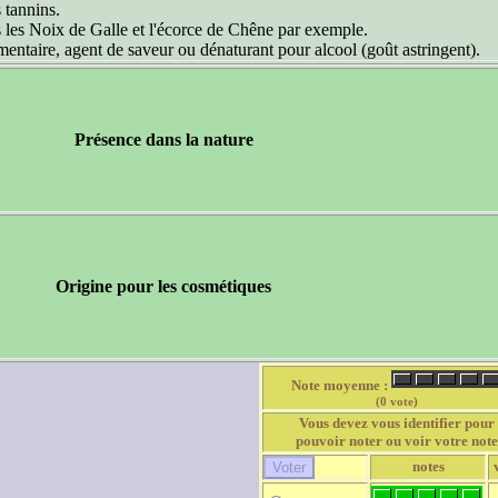
 tannins.
s les Noix de Galle et l'écorce de Chêne par exemple.
mentaire, agent de saveur ou dénaturant pour alcool (goût astringent).
Présence dans la nature
Origine pour les cosmétiques
Note moyenne :
(0 vote)
Vous devez vous identifier pour
pouvoir noter ou voir votre note
notes