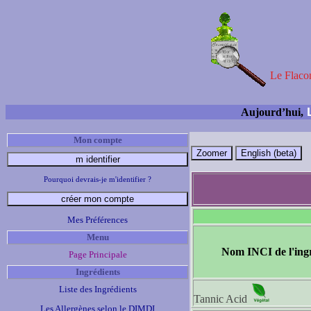
Le Flacon
L
Aujourd’hui,
Mon compte
Pourquoi devrais-je m'identifier ?
Mes Préférences
Menu
Nom INCI de l'ing
Page Principale
Ingrédients
Liste des Ingrédients
Tannic Acid
Les Allergènes selon le DIMDI