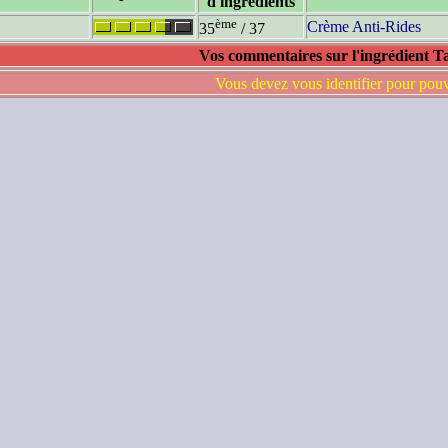
d'ingrédients
ème
Crème Anti-Rides
35
/ 37
Vos commentaires sur l'ingrédient T
Vous devez vous identifier pour pou