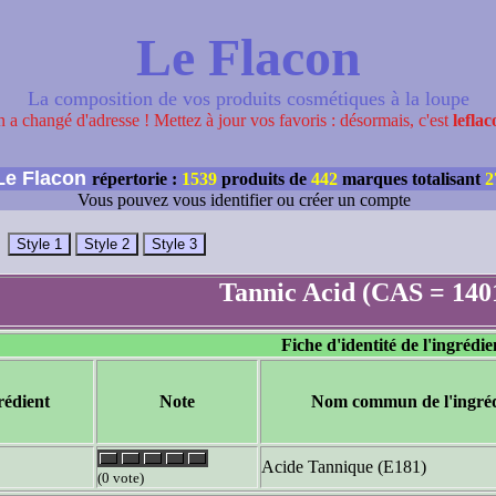
Le Flacon
La composition de vos produits cosmétiques à la loupe
 a changé d'adresse ! Mettez à jour vos favoris : désormais, c'est
leflac
e Flacon
répertorie :
1539
produits de
442
marques totalisant
2
Vous pouvez vous identifier ou créer un compte
Tannic Acid (CAS = 140
Fiche d'identité de l'ingrédie
rédient
Note
Nom commun de l'ingréd
Acide Tannique (E181)
(0 vote)