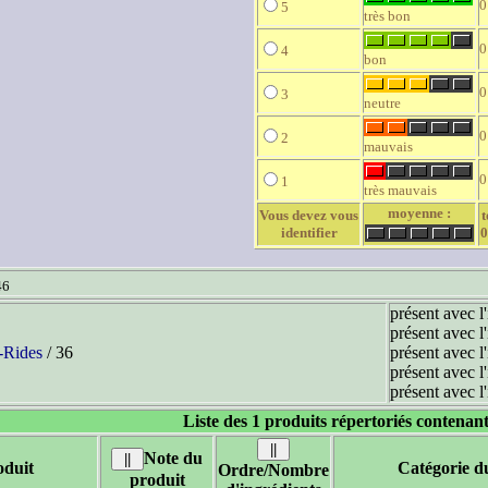
0
5
très bon
0
4
bon
0
3
neutre
0
2
mauvais
0
1
très mauvais
moyenne :
Vous devez vous
t
identifier
0
46
présent avec l
présent avec l
-Rides
/ 36
présent avec l
présent avec l
présent avec l
Liste des 1 produits répertoriés contenant
Note du
duit
Catégorie d
Ordre/Nombre
produit