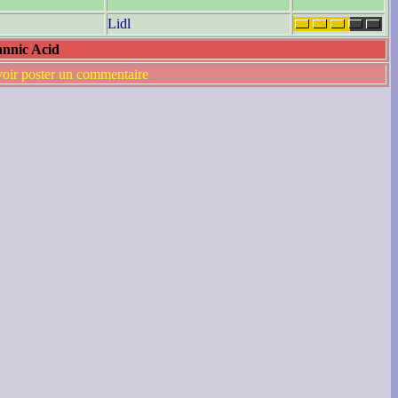
Lidl
annic Acid
voir poster un commentaire