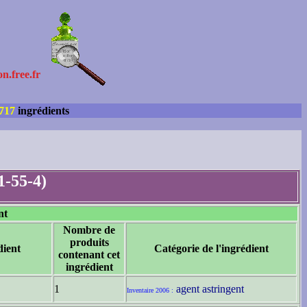
on.free.fr
717
ingrédients
1-55-4)
nt
Nombre de
produits
ient
Catégorie de l'ingrédient
contenant cet
ingrédient
1
agent astringent
Inventaire 2006 :