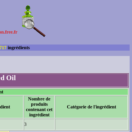
on.free.fr
717
ingrédients
d Oil
nt
Nombre de
produits
dient
Catégorie de l'ingrédient
contenant cet
ingrédient
3