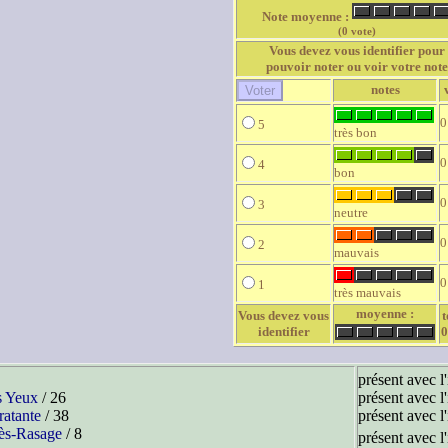
Note moyenne :
(0 vote)
Vous devez vous identifier pour
pouvoir noter ou voir votre note
notes
0
5
très bon
0
4
bon
0
3
neutre
0
2
mauvais
0
1
très mauvais
moyenne :
Vous devez vous
t
identifier
0
présent avec l
s Yeux
/ 26
présent avec l
atante
/ 38
présent avec l
ès-Rasage
/ 8
présent avec l