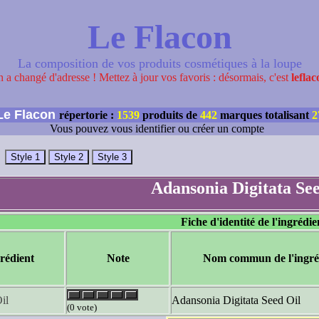
Le Flacon
La composition de vos produits cosmétiques à la loupe
 a changé d'adresse ! Mettez à jour vos favoris : désormais, c'est
leflac
e Flacon
répertorie :
1539
produits de
442
marques totalisant
2
Vous pouvez vous identifier ou créer un compte
Adansonia Digitata See
Fiche d'identité de l'ingrédie
rédient
Note
Nom commun de l'ingré
il
Adansonia Digitata Seed Oil
(0 vote)