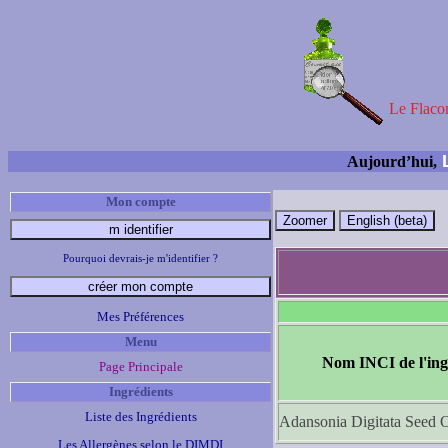
Le Flacon
L
Aujourd’hui,
Mon compte
Pourquoi devrais-je m'identifier ?
Mes Préférences
Menu
Nom INCI de l'ing
Page Principale
Ingrédients
Liste des Ingrédients
Adansonia Digitata Seed O
Les Allergènes selon le DIMDI