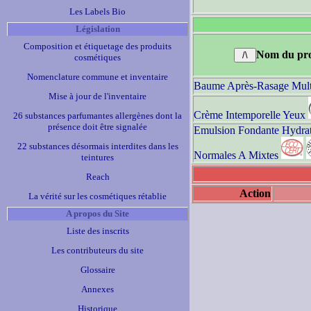
Les Labels Bio
Législation
Composition et étiquetage des produits
Nom du pro
cosmétiques
Nomenclature commune et inventaire
Baume Après-Rasage Mult
Mise à jour de l'inventaire
Crème Intemporelle Yeux
26 substances parfumantes allergènes dont la
présence doit être signalée
Emulsion Fondante Hydra
22 substances désormais interdites dans les
Normales A Mixtes
teintures
Reach
Action
La vérité sur les cosmétiques rétablie
A propos du Site
Liste des inscrits
Les contributeurs du site
Glossaire
Annexes
Historique