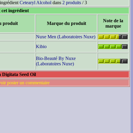
'ingrédient
Cetearyl Alcohol
dans
2 produits
/ 3
 cet ingrédient
Note de la
u produit
Marque du produit
marque
Nuxe Men (Laboratoires Nuxe)
Kibio
Bio-Beauté By Nuxe
(Laboratoires Nuxe)
 Digitata Seed Oil
voir poster un commentaire