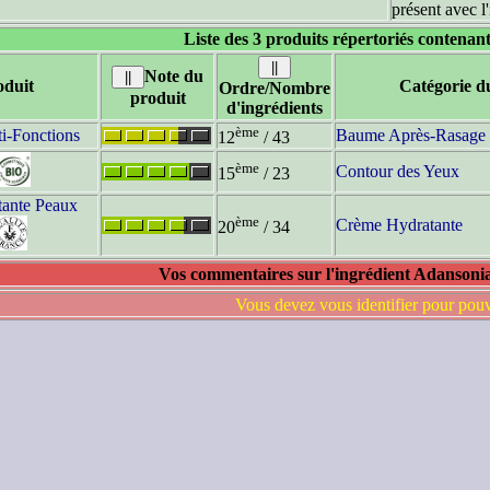
présent avec l
Liste des 3 produits répertoriés contenant
Note du
duit
Catégorie d
Ordre/Nombre
produit
d'ingrédients
ème
i-Fonctions
Baume Après-Rasage
12
/ 43
ème
Contour des Yeux
15
/ 23
tante Peaux
ème
Crème Hydratante
20
/ 34
Vos commentaires sur l'ingrédient Adansonia
Vous devez vous identifier pour pou