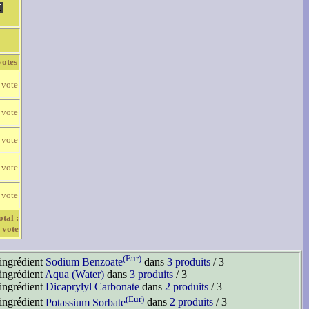
votes
 vote
 vote
 vote
 vote
 vote
otal :
 vote
(Eur)
'ingrédient
Sodium Benzoate
dans
3 produits
/ 3
'ingrédient
Aqua (Water)
dans
3 produits
/ 3
'ingrédient
Dicaprylyl Carbonate
dans
2 produits
/ 3
(Eur)
'ingrédient
Potassium Sorbate
dans
2 produits
/ 3