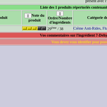
présent avec l
Liste des 1 produits répertoriés contenant
Note du
duit
Catégorie d
Ordre/Nombre
produit
d'ingrédients
ème
Crème Anti-Rides
,
Fl
29
/ 38
Vos commentaires sur l'ingrédient 7-Dehy
Vous devez vous identifier pour pou