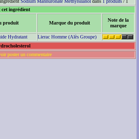
'ingrédient
Sodium Mannuronate Methylsilanol
dans
1 produits
/ 1
 cet ingrédient
Note de la
u produit
Marque du produit
marque
uide Hydratant
Lierac Homme (Alès Groupe)
drocholesterol
voir poster un commentaire