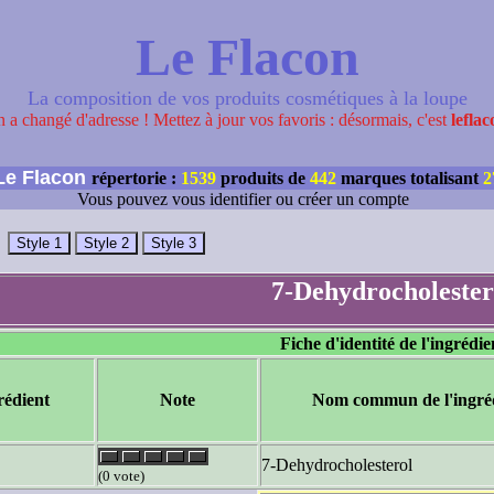
Le Flacon
La composition de vos produits cosmétiques à la loupe
 a changé d'adresse ! Mettez à jour vos favoris : désormais, c'est
leflac
e Flacon
répertorie :
1539
produits de
442
marques totalisant
2
Vous pouvez vous identifier ou créer un compte
7-Dehydrocholester
Fiche d'identité de l'ingrédie
rédient
Note
Nom commun de l'ingré
7-Dehydrocholesterol
(0 vote)