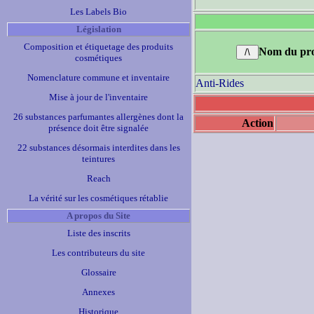
Les Labels Bio
Législation
Composition et étiquetage des produits
Nom du pro
cosmétiques
Nomenclature commune et inventaire
Anti-Rides
Mise à jour de l'inventaire
26 substances parfumantes allergènes dont la
Action
présence doit être signalée
22 substances désormais interdites dans les
teintures
Reach
La vérité sur les cosmétiques rétablie
A propos du Site
Liste des inscrits
Les contributeurs du site
Glossaire
Annexes
Historique