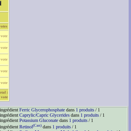
votes
 vote
 vote
 vote
 vote
 vote
otal :
 vote
'ingrédient
Ferric Glycerophosphate
dans
1 produits
/ 1
'ingrédient
Caprylic/Capric Glycerides
dans
1 produits
/ 1
'ingrédient
Potassium Gluconate
dans
1 produits
/ 1
(Can)
'ingrédient
Retinol
dans
1 produits
/ 1