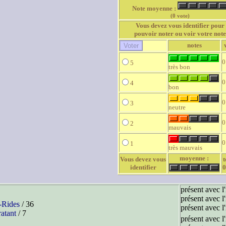
Note moyenne :
(0 vote)
Vous devez vous identifier pour
pouvoir noter ou voir votre note
notes
0
5
très bon
0
4
bon
0
3
neutre
0
2
mauvais
0
1
très mauvais
moyenne :
Vous devez vous
t
identifier
0
présent avec l
présent avec l
-Rides
/ 36
présent avec l
atant
/ 7
présent avec l