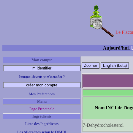
Le Flacon
L
Aujourd’hui,
Mon compte
Pourquoi devrais-je m'identifier ?
Mes Préférences
Menu
Nom INCI de l'ing
Page Principale
Ingrédients
Liste des Ingrédients
7-Dehydrocholesterol
Les Allergènes selon le DIMDI