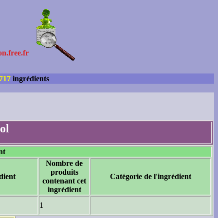
on.free.fr
717
ingrédients
ol
nt
Nombre de
produits
dient
Catégorie de l'ingrédient
contenant cet
ingrédient
1