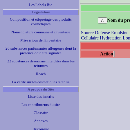
Les Labels Bio
Législation
Composition et étiquetage des produits
Nom du pro
cosmétiques
Nomenclature commune et inventaire
Source Defense Emulsion 
Cellulaire Hydratation Lo
Mise à jour de l'inventaire
26 substances parfumantes allergènes dont la
présence doit être signalée
Action
22 substances désormais interdites dans les
teintures
Reach
La vérité sur les cosmétiques rétablie
A propos du Site
Liste des inscrits
Les contributeurs du site
Glossaire
Annexes
Historique