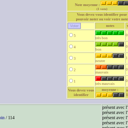
Note moyenne :
(1 vote)
Vous devez vous identifier pour
pouvoir noter ou voir votre note
notes
0
5
très bon
0
4
bon
1
3
neutre
0
2
mauvais
0
1
très mauvais
moyenne :
Vous devez vous
t
identifier
1
présent avec l
présent avec l
oin
/ 114
présent avec l
présent avec l
présent avec l