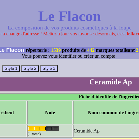
Le Flacon
La composition de vos produits cosmétiques à la loupe
 a changé d'adresse ! Mettez à jour vos favoris : désormais, c'est
leflac
e Flacon
répertorie :
1539
produits de
442
marques totalisant
2
Vous pouvez vous identifier ou créer un compte
Ceramide Ap
Fiche d'identité de l'ingrédie
rédient
Note
Nom commun de l'ingré
Ceramide Ap
(1 vote)