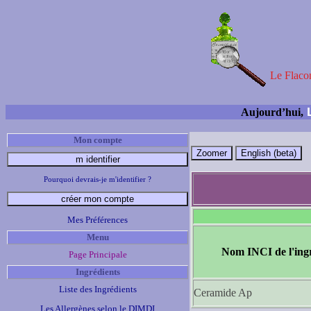
Le Flacon
L
Aujourd’hui,
Mon compte
Pourquoi devrais-je m'identifier ?
Mes Préférences
Menu
Nom INCI de l'ing
Page Principale
Ingrédients
Liste des Ingrédients
Ceramide Ap
Les Allergènes selon le DIMDI