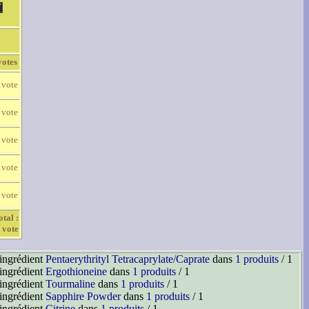
votes
 vote
 vote
 vote
 vote
 vote
otal :
 vote
'ingrédient
Pentaerythrityl Tetracaprylate/Caprate
dans
1 produits
/ 1
'ingrédient
Ergothioneine
dans
1 produits
/ 1
'ingrédient
Tourmaline
dans
1 produits
/ 1
'ingrédient
Sapphire Powder
dans
1 produits
/ 1
'ingrédient
Citrine
dans
1 produits
/ 1