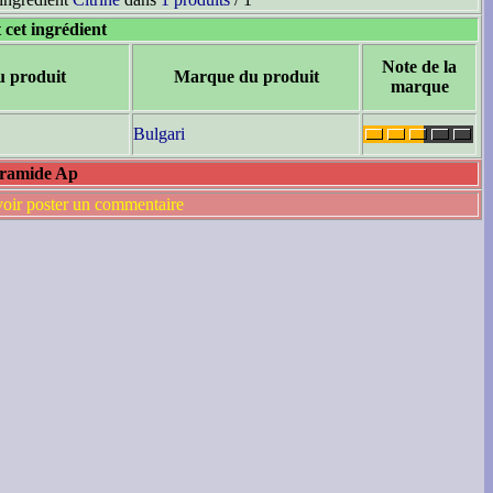
 cet ingrédient
Note de la
u produit
Marque du produit
marque
Bulgari
eramide Ap
voir poster un commentaire