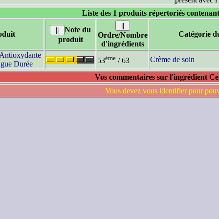
Liste des 1 produits répertoriés contenant
Note du
duit
Catégorie d
Ordre/Nombre
produit
d'ingrédients
Antioxydante
ème
Crème de soin
53
/ 63
ngue Durée
Vos commentaires sur l'ingrédient C
Vous devez vous identifier pour pou