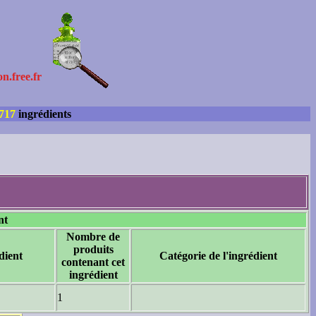
on.free.fr
717
ingrédients
nt
Nombre de
produits
dient
Catégorie de l'ingrédient
contenant cet
ingrédient
1