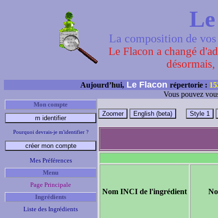
Le
La composition de vos 
Le Flacon a changé d'adr
désormais, 
Le Flacon
Aujourd’hui,
répertorie :
15
Vous pouvez vous
Mon compte
Pourquoi devrais-je m'identifier ?
Mes Préférences
Menu
Page Principale
Nom INCI de l'ingrédient
No
Ingrédients
Liste des Ingrédients