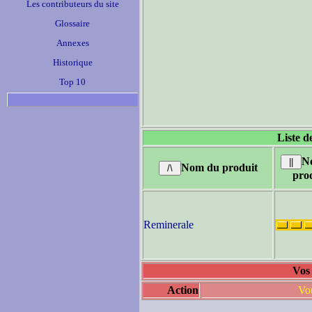
Les contributeurs du site
Glossaire
Annexes
Historique
Top 10
Liste d
N
Nom du produit
pro
Reminerale
Vos 
Action
Vou