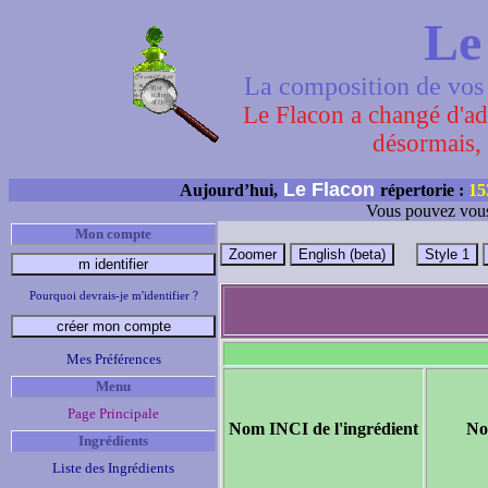
Le
La composition de vos 
Le Flacon a changé d'adr
désormais, 
Le Flacon
Aujourd’hui,
répertorie :
15
Vous pouvez vous
Mon compte
Pourquoi devrais-je m'identifier ?
Mes Préférences
Menu
Page Principale
Nom INCI de l'ingrédient
No
Ingrédients
Liste des Ingrédients