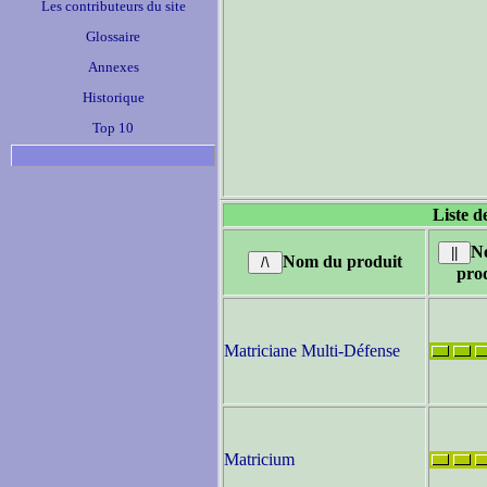
Les contributeurs du site
Glossaire
Annexes
Historique
Top 10
Liste d
N
Nom du produit
pro
Matriciane Multi-Défense
Matricium