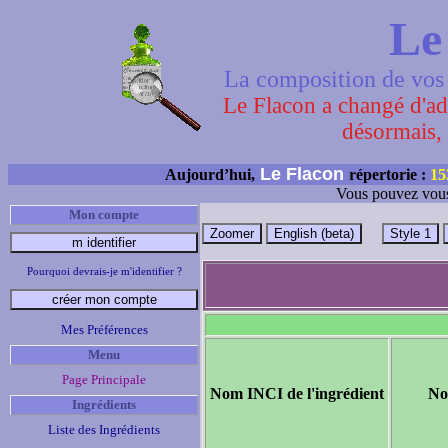
Le
La composition de vos 
Le Flacon a changé d'adr
désormais, 
Le Flacon
Aujourd’hui,
répertorie :
15
Vous pouvez vous
Mon compte
Pourquoi devrais-je m'identifier ?
Mes Préférences
Menu
Page Principale
Nom INCI de l'ingrédient
No
Ingrédients
Liste des Ingrédients