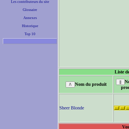
Les contributeurs du site
Glossaire
Annexes
Historique
Top 10
Liste d
N
Nom du produit
pro
Sheer Blonde
Vos