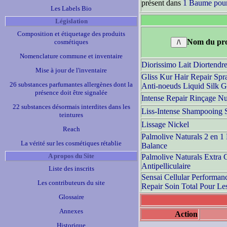
présent dans
1 Baume pour
Les Labels Bio
Législation
Composition et étiquetage des produits
Nom du pro
cosmétiques
Nomenclature commune et inventaire
Diorissimo Lait Diortendr
Mise à jour de l'inventaire
Gliss Kur Hair Repair Sp
26 substances parfumantes allergènes dont la
Anti-noeuds Liquid Silk G
présence doit être signalée
Intense Repair Rinçage Nu
22 substances désormais interdites dans les
Liss-Intense Shampooing 
teintures
Lissage Nickel
Reach
Palmolive Naturals 2 en 1
La vérité sur les cosmétiques rétablie
Balance
A propos du Site
Palmolive Naturals Extra 
Antipelliculaire
Liste des inscrits
Sensai Cellular Performan
Les contributeurs du site
Repair Soin Total Pour Le
Glossaire
Annexes
Action
Historique