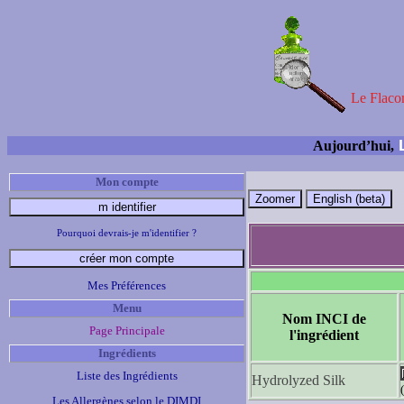
Le Flacon
L
Aujourd’hui,
Mon compte
Pourquoi devrais-je m'identifier ?
Mes Préférences
Menu
Nom INCI de
Page Principale
l'ingrédient
Ingrédients
Liste des Ingrédients
Hydrolyzed Silk
Les Allergènes selon le DIMDI