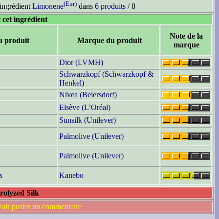
(Eur)
'ingrédient
Limonene
dans
6 produits
/ 8
 cet ingrédient
Note de la
u produit
Marque du produit
marque
Dior (LVMH)
Schwarzkopf (Schwarzkopf &
Henkel)
Nivea (Beiersdorf)
Elsève (L’Oréal)
Sunsilk (Unilever)
Palmolive (Unilever)
Palmolive (Unilever)
s
Kanebo
rolyzed Silk
voir poster un commentaire