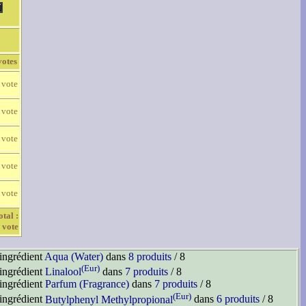
votes
 vote
 vote
 vote
 vote
 vote
otal :
 vote
'ingrédient
Aqua (Water)
dans
8 produits
/ 8
(Eur)
'ingrédient
Linalool
dans
7 produits
/ 8
'ingrédient
Parfum (Fragrance)
dans
7 produits
/ 8
(Eur)
'ingrédient
Butylphenyl Methylpropional
dans
6 produits
/ 8