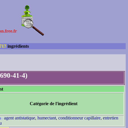
on.free.fr
717
ingrédients
690-41-4)
nt
Catégorie de l'ingrédient
agent antistatique
,
humectant
,
conditionneur capillaire
,
entretien
6 :
u