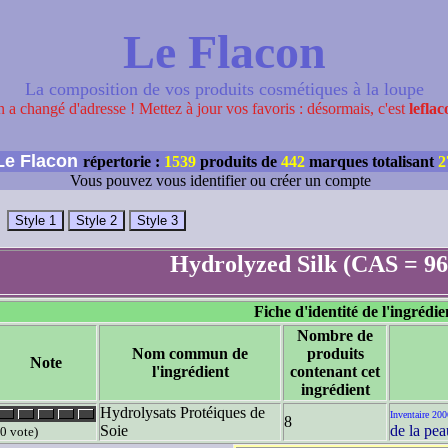
Le Flacon
La composition de vos produits cosmétiques à la loupe
 a changé d'adresse ! Mettez à jour vos favoris : désormais, c'est
leflac
e Flacon
répertorie :
1539
produits de
442
marques totalisant
2
Vous pouvez vous identifier ou créer un compte
Hydrolyzed Silk (CAS = 96
Fiche d'identité de l'ingrédie
Nombre de
Nom commun de
produits
Note
l'ingrédient
contenant cet
ingrédient
Hydrolysats Protéiques de
Inventaire 200
8
Soie
de la pea
(0 vote)