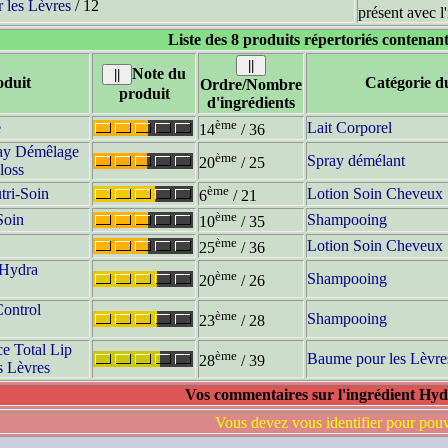
 les Lèvres
/ 12
présent avec l
Liste des 8 produits répertoriés contenant
Note du
duit
Catégorie d
Ordre/Nombre
produit
d'ingrédients
ème
e
Lait Corporel
14
/ 36
ray Démêlage
ème
Spray démélant
20
/ 25
loss
ème
tri-Soin
Lotion Soin Cheveux
6
/ 21
ème
Soin
Shampooing
10
/ 35
ème
Lotion Soin Cheveux
25
/ 36
 Hydra
ème
Shampooing
20
/ 26
Control
ème
Shampooing
23
/ 28
ce Total Lip
ème
Baume pour les Lèvre
28
/ 39
s Lèvres
Vos commentaires sur l'ingrédient Hyd
Vous devez vous identifier pour pou