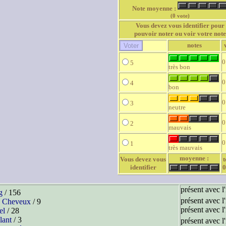
Note moyenne :
(0 vote)
Vous devez vous identifier pour
pouvoir noter ou voir votre note
notes
0
5
très bon
0
4
bon
0
3
neutre
0
2
mauvais
0
1
très mauvais
moyenne :
Vous devez vous
t
identifier
0
présent avec l
g
/ 156
présent avec l
n Cheveux
/ 9
présent avec l
el
/ 28
lant
/ 3
présent avec l