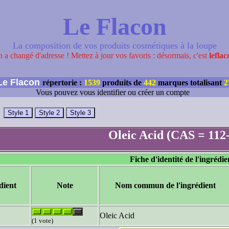
Le Flacon
La composition de vos produits cosmétiques à la loupe
 a changé d'adresse ! Mettez à jour vos favoris : désormais, c'est
leflac
e Flacon
répertorie :
1539
produits de
442
marques totalisant
2
Vous pouvez vous identifier ou créer un compte
Oleic Acid (CAS = 112-
Fiche d'identité de l'ingrédie
dient
Note
Nom commun de l'ingrédient
Oleic Acid
(1 vote)