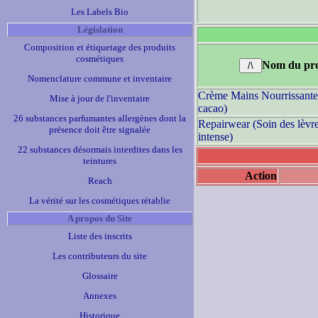
Les Labels Bio
Législation
Composition et étiquetage des produits
cosmétiques
Nom du pro
Nomenclature commune et inventaire
Crème Mains Nourrissante
Mise à jour de l'inventaire
cacao)
26 substances parfumantes allergènes dont la
Repairwear (Soin des lèvre
présence doit être signalée
intense)
22 substances désormais interdites dans les
teintures
Action
Reach
La vérité sur les cosmétiques rétablie
A propos du Site
Liste des inscrits
Les contributeurs du site
Glossaire
Annexes
Historique