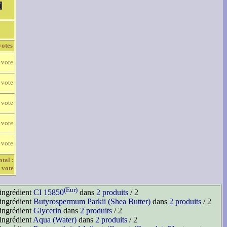
votes
 vote
 vote
 vote
 vote
 vote
otal :
 vote
(Eur)
'ingrédient
CI 15850
dans
2 produits
/ 2
'ingrédient
Butyrospermum Parkii (Shea Butter)
dans
2 produits
/ 2
'ingrédient
Glycerin
dans
2 produits
/ 2
'ingrédient
Aqua (Water)
dans
2 produits
/ 2