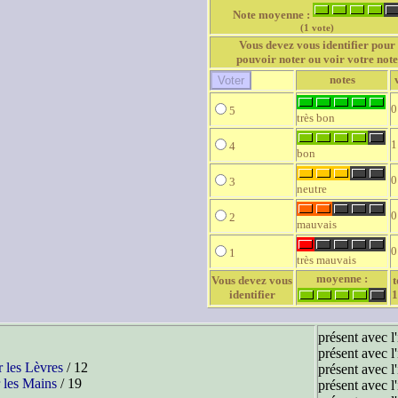
Note moyenne :
(1 vote)
Vous devez vous identifier pour
pouvoir noter ou voir votre note
notes
0
5
très bon
1
4
bon
0
3
neutre
0
2
mauvais
0
1
très mauvais
moyenne :
Vous devez vous
t
identifier
1
présent avec l
présent avec l
 les Lèvres
/ 12
présent avec l
 les Mains
/ 19
présent avec l