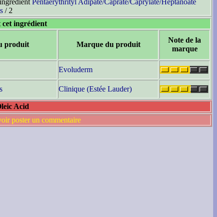
'ingrédient
Pentaerythrityl Adipate/Caprate/Caprylate/Heptanoate
s
/ 2
 cet ingrédient
Note de la
u produit
Marque du produit
marque
Evoluderm
s
Clinique (Estée Lauder)
leic Acid
voir poster un commentaire