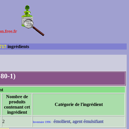
on.free.fr
717
ingrédients
80-1)
nt
Nombre de
produits
Catégorie de l'ingrédient
contenant cet
ingrédient
2
émollient
,
agent émulsifiant
Inventaire 1996 :