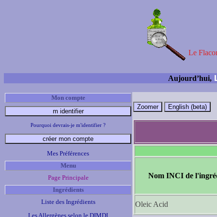
Le Flacon
L
Aujourd’hui,
Mon compte
Pourquoi devrais-je m'identifier ?
Mes Préférences
Menu
Nom INCI de l'ingré
Page Principale
Ingrédients
Liste des Ingrédients
Oleic Acid
Les Allergènes selon le DIMDI