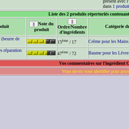
présent avec l
dans
1 produit
Liste des 2 produits répertoriés contenant
Note du
duit
Catégorie d
Ordre/Nombre
produit
d'ingrédients
 (beurre de
ème
Crème pour les Mains
15
/ 17
s réparation
ème
Baume pour les Lèvre
47
/ 72
Vos commentaires sur l'ingrédient O
Vous devez vous identifier pour pou