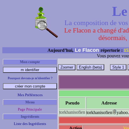
Le
La composition de vos 
Le Flacon a changé d'adr
désormais, 
Le Flacon
Aujourd’hui,
répertorie :
15
Vous pouvez vous
Mon compte
Pourquoi devrais-je m'identifier ?
Mes Préférences
Menu
Pseudo
Adresse
Page Principale
torkhanisofien
torkhanisofien
yahoo.
Ingrédients
Liste des Ingrédients
Action
Vou