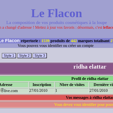
Le Flacon
La composition de vos produits cosmétiques à la loupe
 a changé d'adresse ! Mettez à jour vos favoris : désormais, c'est
leflac
e Flacon
répertorie :
1539
produits de
442
marques totalisant
2
Vous pouvez vous identifier ou créer un compte
ridha elattar
Profil de ridha elattar
Adresse
Inscription
Nbre de visites
Dernière vi
27/01/2010
1
27/01/2010
r
live.com
Vos messages à ridha elatta
Vous devez vous identifier pour pou