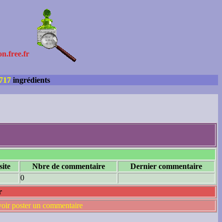
on.free.fr
717
ingrédients
site
Nbre de commentaire
Dernier commentaire
0
r
voir poster un commentaire