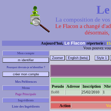
Le
La composition de vos 
Le Flacon a changé d'adr
désormais, 
Le Flacon
Aujourd’hui,
répertorie :
15
Vous pouvez vous
Mon compte
Pourquoi devrais-je m'identifier ?
Mes Préférences
Pseudo
Adresse
Inscription
Nbre
Menu
flo88
25/02/2010
1
Page Principale
Ingrédients
Action
Vou
Liste des Ingrédients