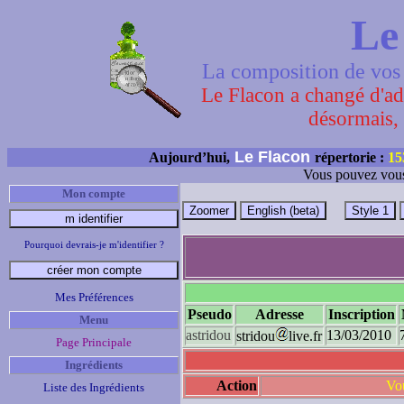
Le
La composition de vos 
Le Flacon a changé d'adr
désormais, 
Le Flacon
Aujourd’hui,
répertorie :
15
Vous pouvez vous
Mon compte
Pourquoi devrais-je m'identifier ?
Mes Préférences
Pseudo
Adresse
Inscription
Menu
astridou
13/03/2010
stridou
live.fr
Page Principale
Ingrédients
Action
Vou
Liste des Ingrédients