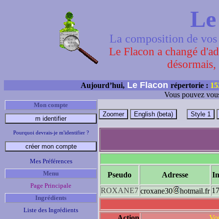
Le
La composition de vos 
Le Flacon a changé d'adr
désormais, 
Le Flacon
Aujourd’hui,
répertorie :
15
Vous pouvez vous
Mon compte
Pourquoi devrais-je m'identifier ?
Mes Préférences
Menu
Pseudo
Adresse
In
Page Principale
ROXANE7
17
croxane30
hotmail.fr
Ingrédients
Liste des Ingrédients
Action
Vou