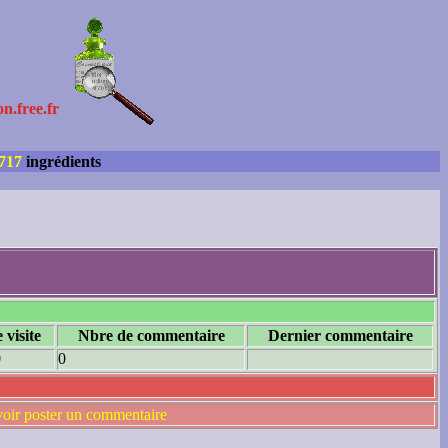
on.free.fr
717
ingrédients
 visite
Nbre de commentaire
Dernier commentaire
0
0
voir poster un commentaire