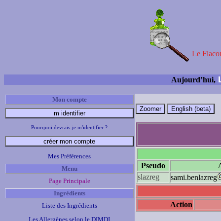
Le Flacon
L
Aujourd’hui,
Mon compte
Pourquoi devrais-je m'identifier ?
Mes Préférences
Pseudo
Menu
slazreg
sami.benlazreg
Page Principale
Ingrédients
Action
Liste des Ingrédients
Les Allergènes selon le DIMDI