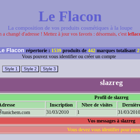
Le Flacon
La composition de vos produits cosmétiques à la loupe
 a changé d'adresse ! Mettez à jour vos favoris : désormais, c'est
leflac
e Flacon
répertorie :
1539
produits de
442
marques totalisant
2
Vous pouvez vous identifier ou créer un compte
slazreg
Profil de slazreg
Adresse
Inscription
Nbre de visites
Dernière
31/03/2010
1
31/03/201
tunichem.com
Vos messages à slazreg
Vous devez vous identifier pour pou