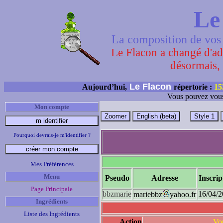
Le
La composition de vos 
Le Flacon a changé d'adr
désormais, 
Le Flacon
Aujourd’hui,
répertorie :
15
Vous pouvez vous
Mon compte
Pourquoi devrais-je m'identifier ?
Mes Préférences
Menu
Pseudo
Adresse
Inscrip
Page Principale
bbzmarie
16/04/
mariebbz
yahoo.fr
Ingrédients
Liste des Ingrédients
Action
Vou