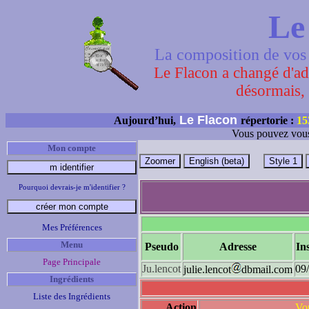
Le
La composition de vos 
Le Flacon a changé d'adr
désormais, 
Le Flacon
Aujourd’hui,
répertorie :
15
Vous pouvez vous
Mon compte
Pourquoi devrais-je m'identifier ?
Mes Préférences
Menu
Pseudo
Adresse
In
Page Principale
Ju.lencot
09
julie.lencot
dbmail.com
Ingrédients
Liste des Ingrédients
Action
Vou