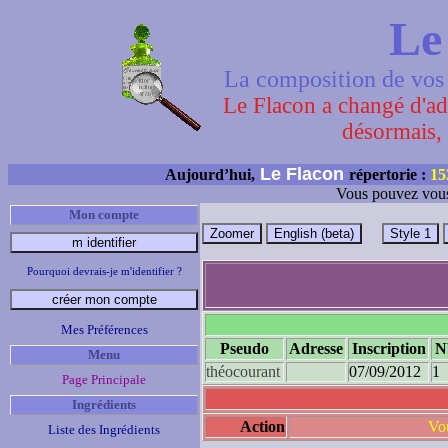
Le
La composition de vos 
Le Flacon a changé d'adr
désormais, 
Le Flacon
Aujourd’hui,
répertorie :
15
Vous pouvez vous
Mon compte
Pourquoi devrais-je m'identifier ?
Mes Préférences
Pseudo
Adresse
Inscription
N
Menu
théocourant
07/09/2012
1
Page Principale
Ingrédients
Action
Vou
Liste des Ingrédients